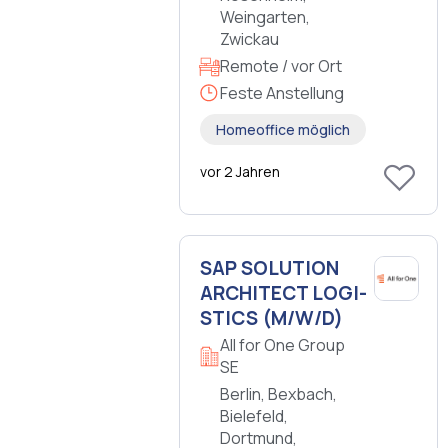
Weingarten,
Zwickau
Remote / vor Ort
Feste Anstellung
Homeoffice möglich
vor 2 Jahren
SAP SO­LU­TI­ON
AR­CHI­TECT LO­GI­
STICS (M/W/D)
All for One Group
SE
Berlin, Bexbach,
Bielefeld,
Dortmund,