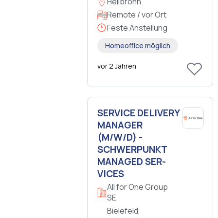
Heilbronn
Remote / vor Ort
Feste Anstellung
Homeoffice möglich
vor 2 Jahren
SER­VICE DE­LI­VERY
MA­NA­GER
(M/W/D) -
SCHWER­PUNKT
MA­NA­GED SER­
VICES
All for One Group
SE
Bielefeld,