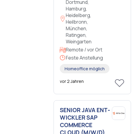
Dortmund,
Hamburg,
Heidelberg,
Heilbronn,
München,
Ratingen,
Weingarten
Remote / vor Ort
Feste Anstellung
Homeoffice möglich
vor 2 Jahren
SE­NI­OR JAVA ENT­
WICK­LER SAP
COM­MER­CE
CLOUD (M/W/D)