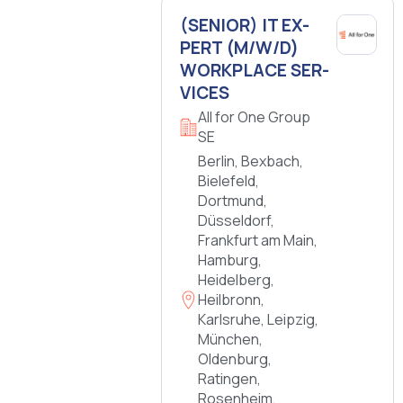
(SE­NI­OR) IT EX­
PERT (M/W/D)
WORK­PLACE SER­
VICES
All for One Group
SE
Berlin, Bexbach,
Bielefeld,
Dortmund,
Düsseldorf,
Frankfurt am Main,
Hamburg,
Heidelberg,
Heilbronn,
Karlsruhe, Leipzig,
München,
Oldenburg,
Ratingen,
Rosenheim,