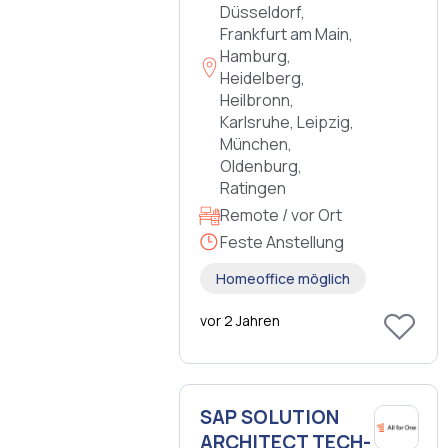
Düsseldorf,
Frankfurt am Main,
Hamburg,
Heidelberg,
Heilbronn,
Karlsruhe, Leipzig,
München,
Oldenburg,
Ratingen
Remote / vor Ort
Feste Anstellung
Homeoffice möglich
vor 2 Jahren
SAP SO­LU­TI­ON
AR­CHI­TECT TECH­