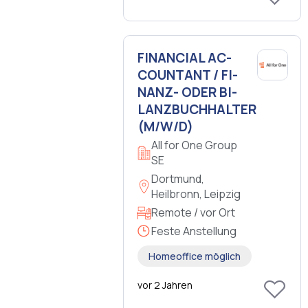
FI­NAN­CIAL AC­
COUN­TANT / FI­
NANZ- ODER BI­
LANZ­BUCH­HAL­TER
(M/W/D)
All for One Group
SE
Dortmund,
Heilbronn, Leipzig
Remote / vor Ort
Feste Anstellung
Homeoffice möglich
vor 2 Jahren