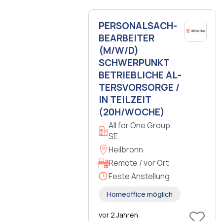
PER­SO­NALSACH­
BE­AR­BEI­TER
(M/W/D)
SCHWER­PUNKT
BE­TRIEB­LI­CHE AL­
TERS­VOR­SOR­GE /
IN TEIL­ZEIT
(20H/WOCHE)
All for One Group
SE
Heilbronn
Remote / vor Ort
Feste Anstellung
Homeoffice möglich
vor 2 Jahren