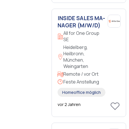
IN­SI­DE SALES MA­
NA­GER (M/W/D)
All for One Group
SE
Heidelberg,
Heilbronn,
München,
Weingarten
Remote / vor Ort
Feste Anstellung
Homeoffice möglich
vor 2 Jahren