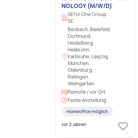
NO­LO­GY (M/W/D)
All for One Group
SE
Bexbach, Bielefeld,
Dortmund,
Heidelberg,
Heilbronn,
Karlsruhe, Leipzig,
München,
Oldenburg,
Ratingen,
Weingarten
Remote / vor Ort
Feste Anstellung
Homeoffice möglich
vor 2 Jahren