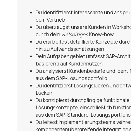
Du identifizierst interessante und anspr
dem Vertrieb
Du überzeugst unsere Kunden in Worksh
durch dein
vielseitiges
Know-how
Du erarbeitest detaillierte Konzepte du
hin zu Aufwandsschätzungen
Dein Aufgabengebiet umfasst SAP-Archi
basierend auf Kundennutzen
Du analysierst Kundenbedarfe und ident
aus dem SAP-Lösungsportfolio
Du identifizierst Lösungslücken und ent
Lücken
Du konzipierst durchgängige funktionale
Lösungskonzepte, einschließlich funktio
aus dem SAP-Standard-Lösungsportfolio
Du leitest Implementierungsteams währe
komponentenübergreifende Integration 