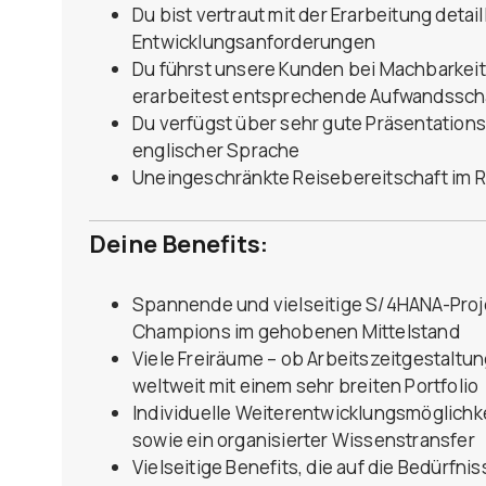
Du bist vertraut mit der Erarbeitung detai
Entwicklungsanforderungen
Du führst unsere Kunden bei Machbarkei
erarbeitest entsprechende Aufwandssc
Du verfügst über sehr gute Präsentation
englischer Sprache
Uneingeschränkte Reisebereitschaft im Ra
Deine Benefits:
Spannende und vielseitige S/4HANA-Proje
Champions im gehobenen Mittelstand
Viele Freiräume – ob Arbeitszeitgestaltu
weltweit mit einem sehr breiten Portfolio
Individuelle Weiterentwicklungsmöglich
sowie ein organisierter Wissenstransfer
Vielseitige Benefits, die auf die Bedürfn