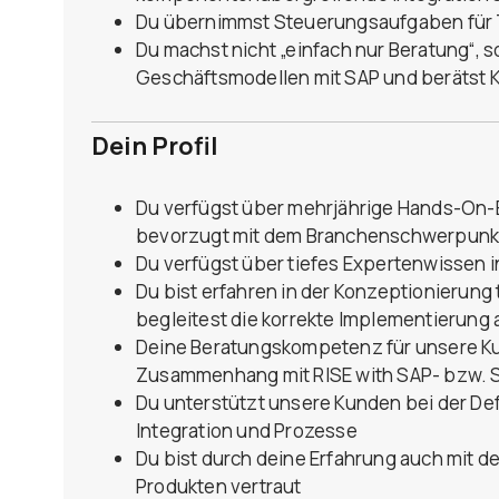
Du übernimmst Steuerungsaufgaben für Te
Du machst nicht „einfach nur Beratung“, s
Geschäftsmodellen mit SAP und berätst
Dein Profil
Du verfügst über mehrjährige Hands-On-
bevorzugt mit dem Branchenschwerpunkt 
Du verfügst über tiefes Expertenwissen 
Du bist erfahren in der Konzeptionierun
begleitest die korrekte Implementierung 
Deine Beratungskompetenz für unsere Kunde
Zusammenhang mit RISE with SAP- bzw.
Du unterstützt unsere Kunden bei der Defi
Integration und Prozesse
Du bist durch deine Erfahrung auch mit d
Produkten vertraut