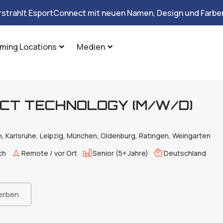
rstrahlt EsportConnect mit neuen Namen, Design und Farben
ming Locations
Medien
TECT TECH­NO­LO­GY (M/W/D)
n, Karlsruhe, Leipzig, München, Oldenburg, Ratingen, Weingarten
ch
Remote / vor Ort
Senior (5+ Jahre)
Deutschland
erben