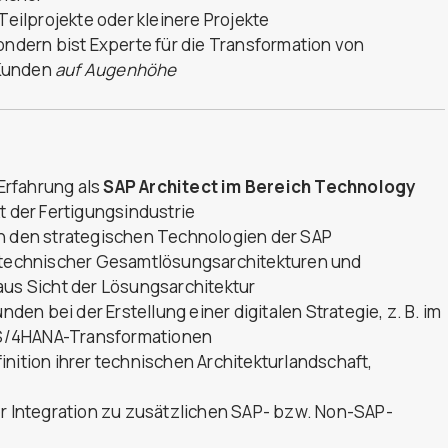
ilprojekte oder kleinere Projekte
ondern bist Experte für die Transformation von
 Kunden
auf Augenhöhe
Erfahrung als
SAP Architect im Bereich Technology
der Fertigungsindustrie
in den strategischen Technologien der SAP
g technischer Gesamtlösungsarchitekturen und
aus Sicht der Lösungsarchitektur
n bei der Erstellung einer digitalen Strategie, z. B. im
 S/4HANA-Transformationen
nition ihrer technischen Architekturlandschaft,
er Integration zu zusätzlichen SAP- bzw. Non-SAP-