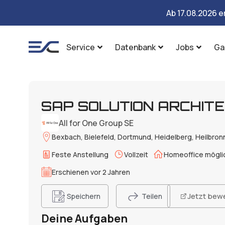
Ab 17.08.2026 e
Service
Datenbank
Jobs
Ga
SAP SO­LU­TI­ON AR­CHI­
All for One Group SE
Bexbach, Bielefeld, Dortmund, Heidelberg, Heilbron
Feste Anstellung
Vollzeit
Homeoffice mögli
Erschienen vor 2 Jahren
Jetzt bew
Speichern
Teilen
Deine Aufgaben