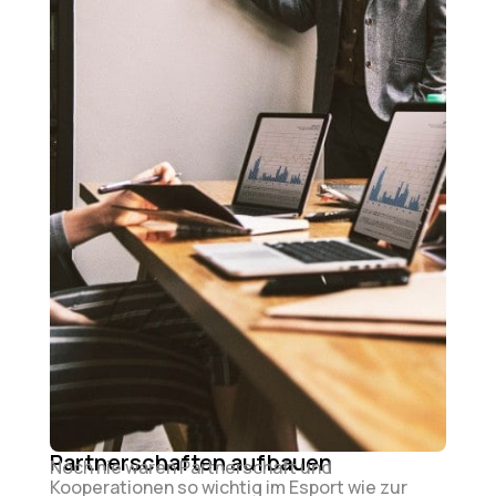
Partnerschaften aufbauen
Noch nie waren Partnerschaft und
Kooperationen so wichtig im Esport wie zur