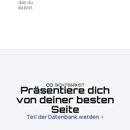
das du
da bist.
SICHTBARKEIT
Präsentiere dich
von deiner besten
Seite
Teil der Datenbank werden >