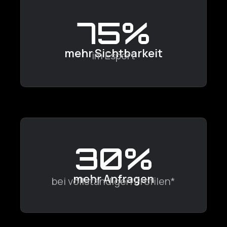
99
%
mehr Sichtbarkeit
im Esport
39
%
mehr Anfragen
bei vollständigen Profilen*