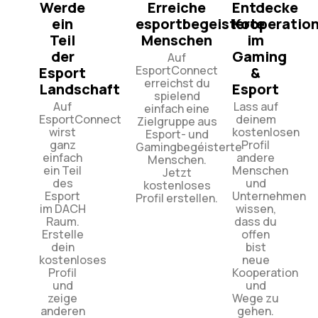
Werde
Erreiche
Entdecke
ein
esportbegeisterte
Kooperatio
Teil
Menschen
im
der
Gaming
Auf
EsportConnect
Esport
&
erreichst du
Landschaft
Esport
spielend
Auf
Lass auf
einfach eine
EsportConnect
deinem
Zielgruppe aus
wirst
kostenlosen
Esport- und
ganz
Profil
Gamingbegéisterte
einfach
andere
Menschen.
ein Teil
Menschen
Jetzt
des
und
kostenloses
Esport
Unternehmen
Profil erstellen.
im DACH
wissen,
Raum.
dass du
Erstelle
offen
dein
bist
kostenloses
neue
Profil
Kooperation
und
und
zeige
Wege zu
anderen
gehen.