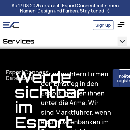
Ab 17.08.2026 erstrahlt EsportConnect mit neuen
Namen, Design und Farben. Stay tuned! :)
Sign up
Services
Werde
EsportConnect
Wir erleichtern Firmen
Koste
Ko
Datenbank
regist
den Einstieg in den
sichtbar
Esport, greifen ihnen
im
unter die Arme. Wir
sind Marktführer, wenn
Esport
es um Datenbanken im