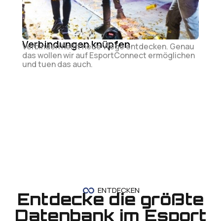
Verbindungen knüpfen
Verbinden heißt neue Wege entdecken. Genau
das wollen wir auf EsportConnect ermöglichen
und tuen das auch.
ENTDECKEN
Entdecke die größte
Datenbank im Esport