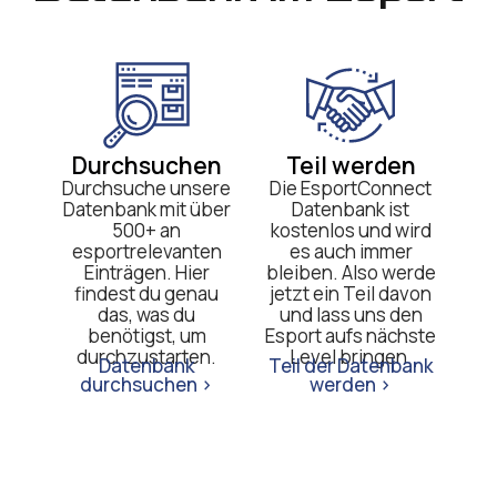
Durchsuchen
Teil werden
Durchsuche unsere
Die EsportConnect
Datenbank mit über
Datenbank ist
500+ an
kostenlos und wird
esportrelevanten
es auch immer
Einträgen. Hier
bleiben. Also werde
findest du genau
jetzt ein Teil davon
das, was du
und lass uns den
benötigst, um
Esport aufs nächste
durchzustarten.
Level bringen.
Datenbank
Teil der Datenbank
durchsuchen >
werden >