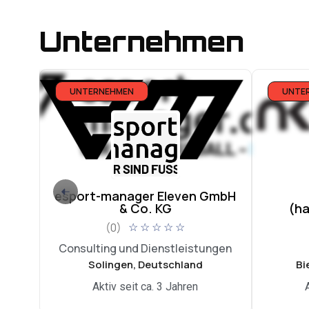
Unternehmen
UNTERNEHMEN
UNTE
esport-manager Eleven GmbH
& Co. KG
(h
(0)
☆
☆
☆
☆
☆
Consulting und Dienstleistungen
Solingen, Deutschland
Bi
Aktiv seit ca. 3 Jahren