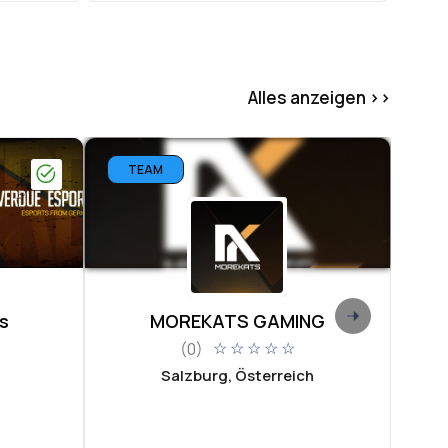
Alles anzeigen >>
TEAM
T
s
MOREKATS GAMING
(0)
☆
☆
☆
☆
☆
Salzburg, Österreich