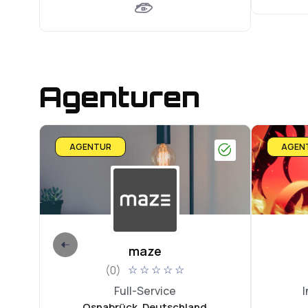
Agenturen
AGENTUR
AGEN
maze
(0)
☆
☆
☆
☆
☆
Full-Service
I
Osnabrück, Deutschland