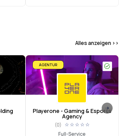
Alles anzeigen >>
AGENTUR
A
lding
Playerone - Gaming & Esports
Agency
(0)
☆
☆
☆
☆
☆
Full-Service