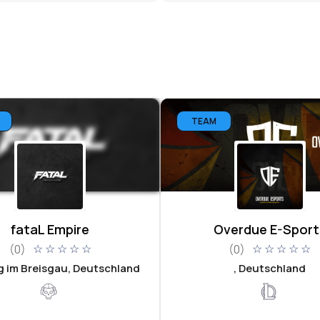
TEAM
fataL Empire
Overdue E-Sport
(0)
(0)
☆
☆
☆
☆
☆
☆
☆
☆
☆
☆
g im Breisgau, Deutschland
, Deutschland