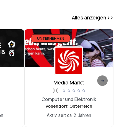
Alles anzeigen >>
UNTERNEHMEN
U
Media Markt
Di
(0)
☆
☆
☆
☆
☆
Computer und Elektronik
Int
Vösendorf, Österreich
en
Aktiv seit ca. 2 Jahren