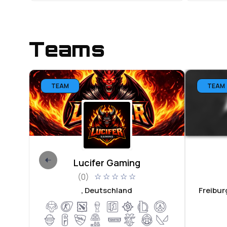
Teams
TEAM
TEAM
Lucifer Gaming
(0)
☆
☆
☆
☆
☆
, Deutschland
Freibur