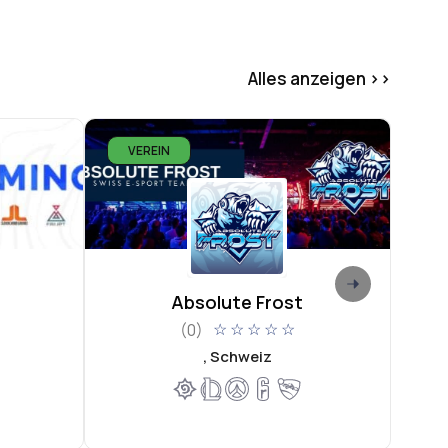
Alles anzeigen >>
VEREIN
V
Absolute Frost
(0)
☆
☆
☆
☆
☆
, Schweiz