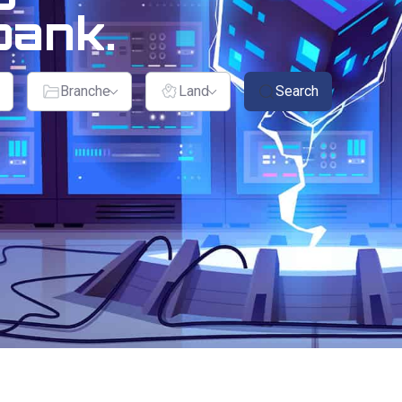
bank.
Search
Branche
Land