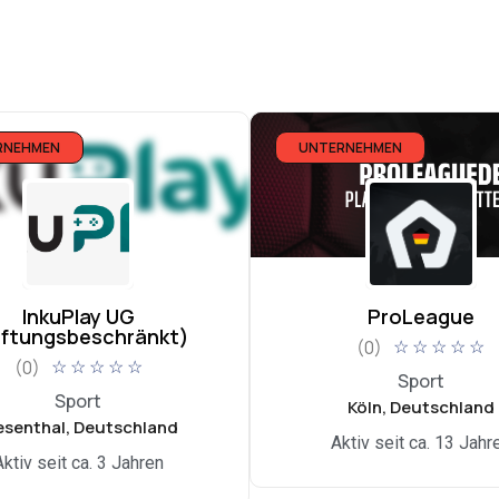
RNEHMEN
UNTERNEHMEN
InkuPlay UG
ProLeague
aftungsbeschränkt)
(0)
☆
☆
☆
☆
☆
(0)
☆
☆
☆
☆
☆
Sport
Sport
Köln, Deutschland
esenthal, Deutschland
Aktiv seit ca. 13 Jahr
Aktiv seit ca. 3 Jahren