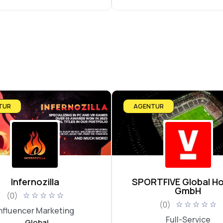
TUR
AGENTUR
Infernozilla
SPORTFIVE Global Ho
GmbH
(0)
☆
☆
☆
☆
☆
(0)
☆
☆
☆
☆
☆
nfluencer Marketing
Full-Service
, Global