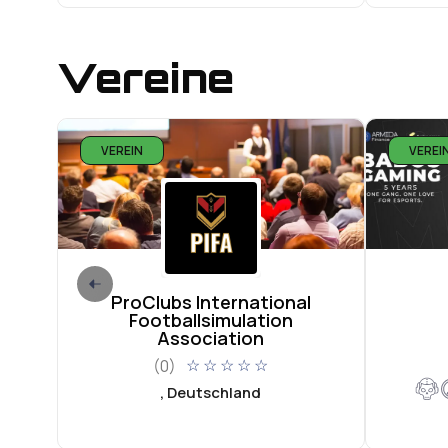
Vereine
VEREIN
VEREI
ProClubs International
Footballsimulation
Association
(0)
☆
☆
☆
☆
☆
, Deutschland