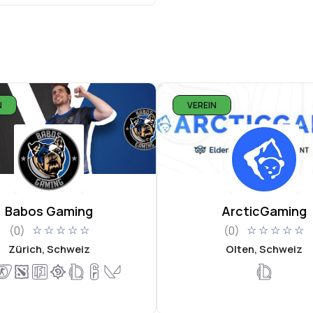
N
VEREIN
Babos Gaming
ArcticGaming
(0)
(0)
☆
☆
☆
☆
☆
☆
☆
☆
☆
☆
Zürich, Schweiz
Olten, Schweiz