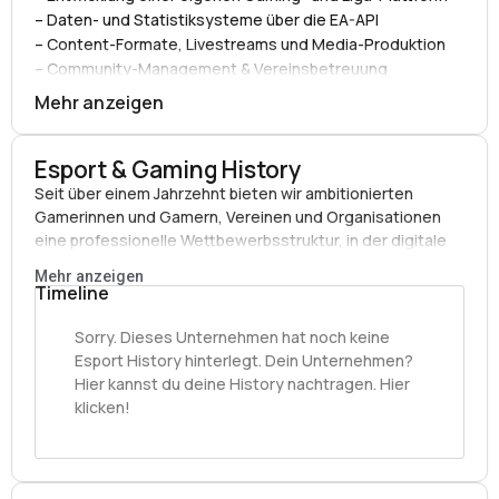
– Daten- und Statistiksysteme über die EA-API
– Content-Formate, Livestreams und Media-Produktion
– Community-Management & Vereinsbetreuung
– Zusammenarbeit mit echten Fußballvereinen & eSport-
Mehr anzeigen
Organisationen
Unsere Mission
Esport & Gaming History
Wir professionalisieren den digitalen Mannschaftsfußball
Seit über einem Jahrzehnt bieten wir ambitionierten
und schaffen die Brücke zwischen Gaming, eSport und
Gamerinnen und Gamern, Vereinen und Organisationen
realem Vereinsfußball.
eine professionelle Wettbewerbsstruktur, in der digitale
Fußballteams wie reale Clubs agieren: mit Ligen, Pokalen,
Warum wir?
Mehr anzeigen
Transfers, Statistiken, Medienformaten und Live-Events.
Timeline
Weil wir keine Vision verkaufen – wir bauen sie. Schritt für
Schritt, mit klaren Ergebnissen, echten Wettbewerben und
Sorry. Dieses Unternehmen hat noch keine
einer Community, die jeden Tag wächst.
Esport History hinterlegt. Dein Unternehmen?
Hier kannst du deine History nachtragen. Hier
Wenn du Lust hast, den digitalen Fußball mit uns auf das
klicken!
nächste Level zu bringen, bist du hier richtig.