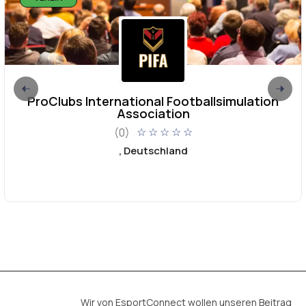
ProClubs International Footballsimulation
Association
(0)
☆
☆
☆
☆
☆
, Deutschland
Wir von EsportConnect wollen unseren Beitrag