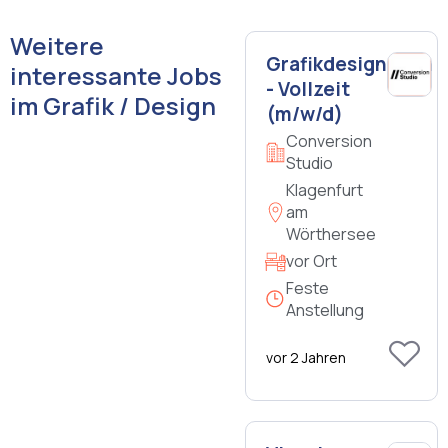
Weitere
Grafikdesigner/in
interessante Jobs
- Vollzeit
im Grafik / Design
(m/w/d)
Conversion
Studio
Klagenfurt
am
Wörthersee
vor Ort
Feste
Anstellung
vor 2 Jahren