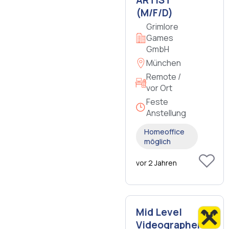
ARTIST
(M/F/D)
Grimlore
Games
GmbH
München
Remote /
vor Ort
Feste
Anstellung
Homeoffice
möglich
vor 2 Jahren
Mid Level
Videographer