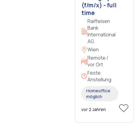
(f/m/x) - full
time
Raiffeisen
Bank
International
AG
Wien
Remote /
vor Ort
Feste
Anstellung
Homeoffice
möglich
vor 2 Jahren