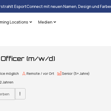
rstrahlt EsportConnect mit neuen Namen, Design und Farben
ming Locations
Medien
 Officer (m/w/d)
ice möglich
Remote / vor Ort
Senior (5+ Jahre)
2 Jahren
erben