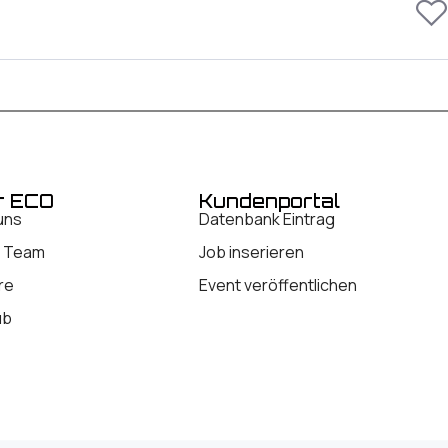
r ECO
Kundenportal
uns
Datenbank Eintrag
 Team
Job inserieren
re
Event veröffentlichen
ub