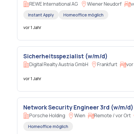
REWE International AG
Wiener Neudorf
v
Instant Apply
Homeoffice möglich
vor 1 Jahr
Sicherheitsspezialist (w/m/d)
Digital Realty Austria GmbH
Frankfurt
vor
vor 1 Jahr
Network Security Engineer 3rd (w/m/d)
Porsche Holding
Wien
Remote / vor Ort
Homeoffice möglich