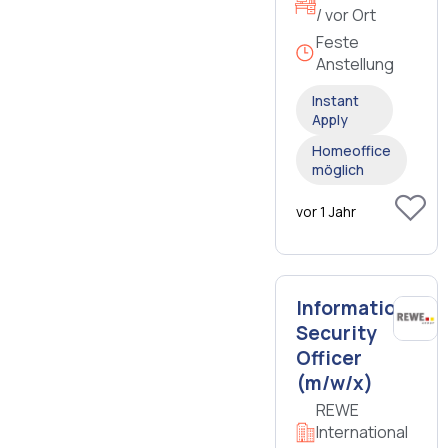
/ vor Ort
Feste
Anstellung
Instant
Apply
Homeoffice
möglich
vor 1 Jahr
Information
Security
Officer
(m/w/x)
REWE
International