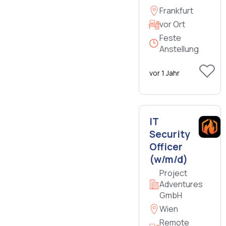
Frankfurt
vor Ort
Feste
Anstellung
vor 1 Jahr
IT
Security
Officer
(w/m/d)
Project
Adventures
GmbH
Wien
Remote