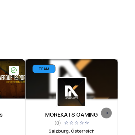
TEAM
T
s
MOREKATS GAMING
(0)
☆
☆
☆
☆
☆
Salzburg, Österreich