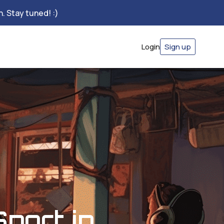
. Stay tuned! :)
Login
Sign up
port in