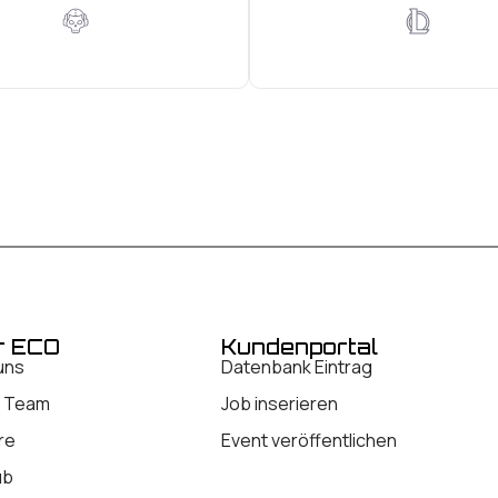
r ECO
Kundenportal
uns
Datenbank Eintrag
 Team
Job inserieren
re
Event veröffentlichen
ub