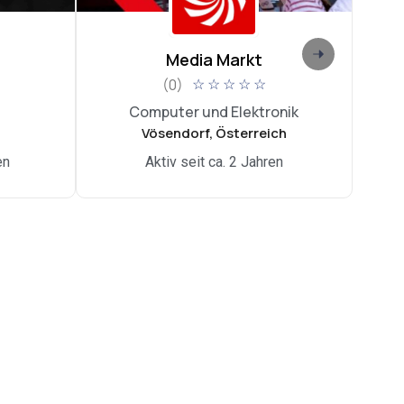
Media Markt
Di
(0)
☆
☆
☆
☆
☆
Computer und Elektronik
Int
Vösendorf, Österreich
en
Aktiv seit ca. 2 Jahren