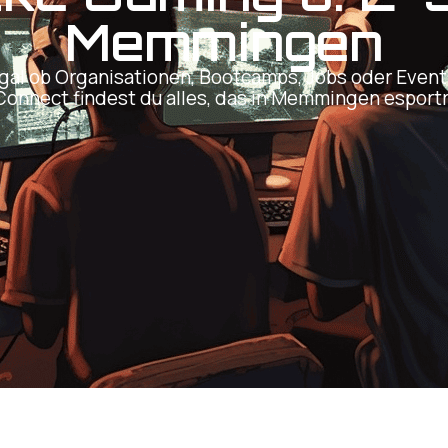
Memmingen
gal ob Organisationen, Bootcamps, Jobs oder Event
Connect findest du alles, das in Memmingen esportre