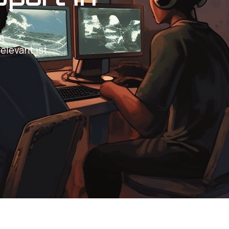
s.
levant ist.