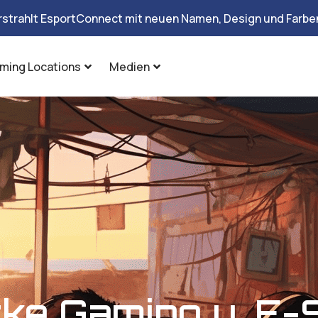
rstrahlt EsportConnect mit neuen Namen, Design und Farben
ming Locations
Medien
ke Gaming u. E-S