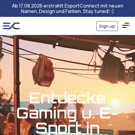
Ab 17.08.2026 erstrahlt EsportConnect mit neuen
Namen, Design und Farben. Stay tuned! :)
Sign up
Entdecke
Gaming u. E-
Sport in