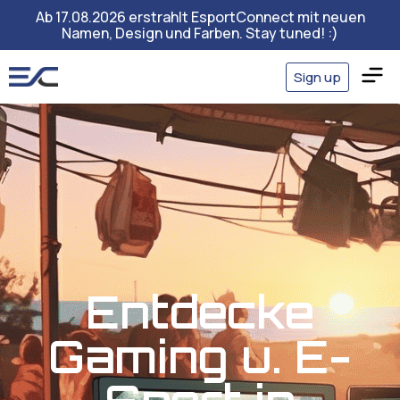
Ab 17.08.2026 erstrahlt EsportConnect mit neuen
Namen, Design und Farben. Stay tuned! :)
Sign up
Entdecke
Gaming u. E-