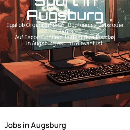
Sport in
Augsburg
Egal ob Organisationen, Bootcamps, Jobs oder
Events.
Auf EsportConnect findest du alles, das
in Augsburg esportrelevant ist.
Jobs in Augsburg