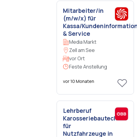
Mitarbeiter/in
(m/w/x) für
Kassa/Kundeninformatio
& Service
Media Markt
Zell am See
vor Ort
Feste Anstellung
vor 10 Monaten
Lehrberuf
Karosseriebautechnik
für
Nutzfahrzeuge in