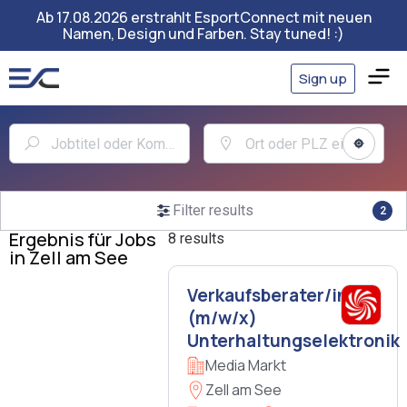
Ab 17.08.2026 erstrahlt EsportConnect mit neuen
Namen, Design und Farben. Stay tuned! :)
Sign up
Filter results
2
Ergebnis für Jobs
8 results
in Zell am See
Verkaufsberater/in
(m/w/x)
Unterhaltungselektronik
Media Markt
Zell am See