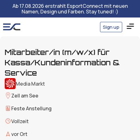
Ab 17.08.2026 erstrahlt EsportConnect mit neuen
Namen, Design und Farben. Stay tuned! :)
Sign up
Mitarbeiter/in (m/w/x) für
Kassa/Kundeninformation &
Service
Media Markt
Zell am See
Feste Anstellung
Vollzeit
vor Ort