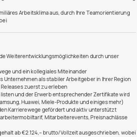
miliäres Arbeitsklima aus, durch Ihre Teamorientierung
bei
de Weiterentwicklungsmöglichkeiten durch unser
ege und ein kollegiales Miteinander
es Unternehmen als stabiler Arbeitgeber in Ihrer Region
d Releases zuerst zu erleben
isten und der Erwerb entsprechender Zertifikate wird
 Samsung, Huawei, Miele-Produkte und einiges mehr)
n Karrierewege gefördert und aktiv unterstützt
tarbeitermobiltarif, Mitarbeiterevents, Preisnachlässe
sgehalt ab €2.124,– brutto/Vollzeit ausgeschrieben, wobei