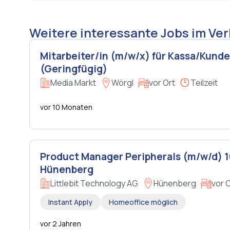
Weitere interessante Jobs im Ve
Mitarbeiter/in (m/w/x) für Kassa/Kund
(Geringfügig)
Media Markt
Wörgl
vor Ort
Teilzeit
vor 10 Monaten
Product Manager Peripherals (m/w/d) 
Hünenberg
Littlebit Technology AG
Hünenberg
vor 
Instant Apply
Homeoffice möglich
vor 2 Jahren