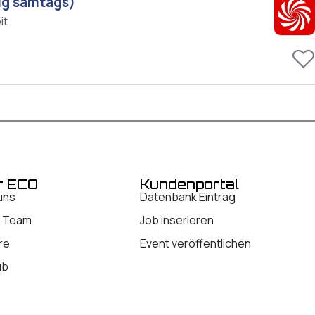
ig samtags)
it
r ECO
Kundenportal
uns
Datenbank Eintrag
 Team
Job inserieren
re
Event veröffentlichen
ub