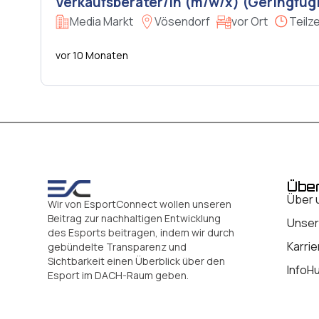
Verkaufsberater/in (m/w/x) (Geringfüg
Media Markt
Vösendorf
vor Ort
Teilze
vor 10 Monaten
Übe
Über 
Wir von EsportConnect wollen unseren
Beitrag zur nachhaltigen Entwicklung
Unser
des Esports beitragen, indem wir durch
Karrie
gebündelte Transparenz und
Sichtbarkeit einen Überblick über den
InfoH
Esport im DACH-Raum geben.