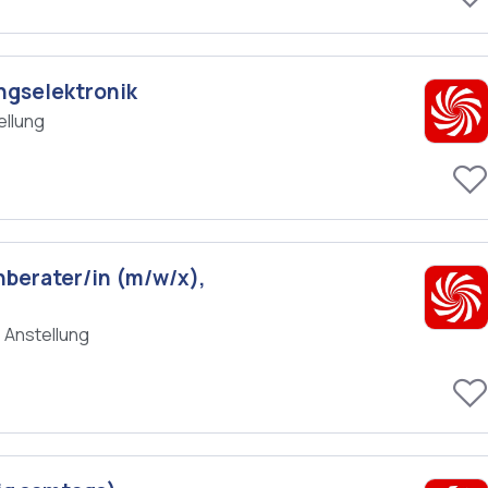
ngselektronik
ellung
hberater/in (m/w/x),
 Anstellung