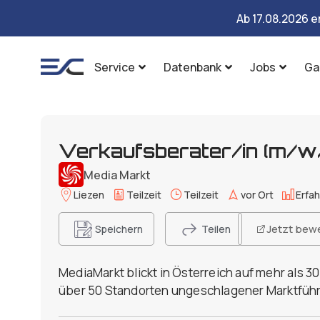
Ab 17.08.2026 e
Service
Datenbank
Jobs
Ga
Verkaufsberater/in (m/w/x
Media Markt
Liezen
Teilzeit
Teilzeit
vor Ort
Erfa
Jetzt bew
Speichern
Teilen
MediaMarkt blickt in Österreich auf mehr als 3
über 50 Standorten ungeschlagener Marktführ