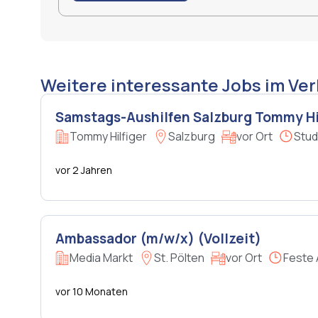
Weitere interessante Jobs im Ve
Samstags-Aushilfen Salzburg Tommy Hi
Tommy Hilfiger
Salzburg
vor Ort
Stud
vor 2 Jahren
Ambassador (m/w/x) (Vollzeit)
Media Markt
St. Pölten
vor Ort
Feste 
vor 10 Monaten