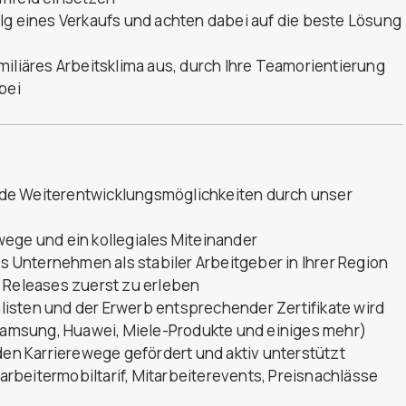
lg eines Verkaufs und achten dabei auf die beste Lösung
miliäres Arbeitsklima aus, durch Ihre Teamorientierung
bei
de Weiterentwicklungsmöglichkeiten durch unser
ege und ein kollegiales Miteinander
es Unternehmen als stabiler Arbeitgeber in Ihrer Region
d Releases zuerst zu erleben
isten und der Erwerb entsprechender Zertifikate wird
 Samsung, Huawei, Miele-Produkte und einiges mehr)
n Karrierewege gefördert und aktiv unterstützt
tarbeitermobiltarif, Mitarbeiterevents, Preisnachlässe