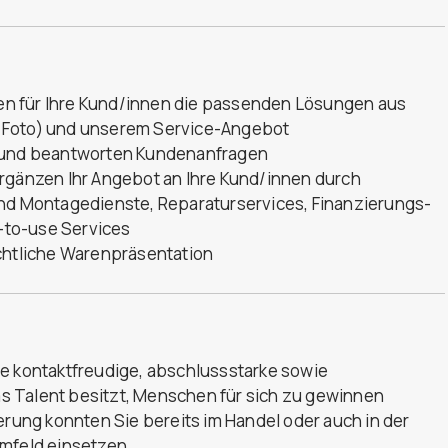
nden für Ihre Kund/innen die passenden Lösungen aus
 Foto) und unserem Service-Angebot
n und beantworten Kundenanfragen
ergänzen Ihr Angebot an Ihre Kund/innen durch
und Montagedienste, Reparaturservices, Finanzierungs-
-to-use Services
ichtliche Warenpräsentation
ne kontaktfreudige, abschlussstarke sowie
das Talent besitzt, Menschen für sich zu gewinnen
erung konnten Sie bereits im Handel oder auch in der
umfeld einsetzen