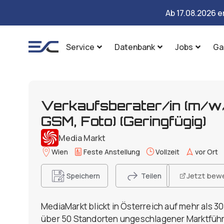
Ab 17.08.2026 e
Service
Datenbank
Jobs
Ga
Verkaufsberater/in (m/w/
GSM, Foto) (Geringfügig)
Media Markt
Wien
Feste Anstellung
Vollzeit
vor Ort
Jetzt bew
Speichern
Teilen
MediaMarkt blickt in Österreich auf mehr als 3
über 50 Standorten ungeschlagener Marktführ