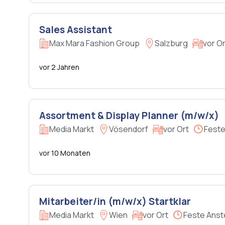
Sales Assistant
Max Mara Fashion Group
Salzburg
vor Or
vor 2 Jahren
Assortment & Display Planner (m/w/x)
Media Markt
Vösendorf
vor Ort
Feste
vor 10 Monaten
Mitarbeiter/in (m/w/x) Startklar
Media Markt
Wien
vor Ort
Feste Anst