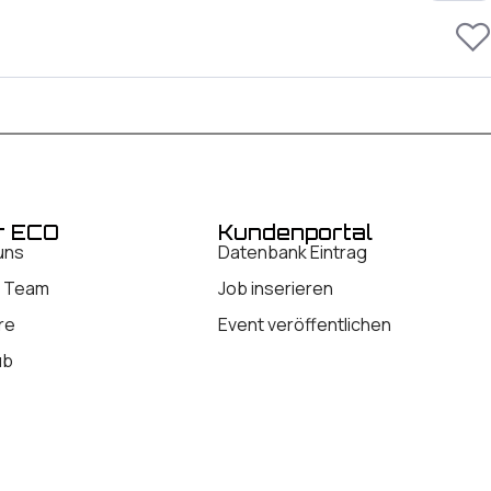
r ECO
Kundenportal
uns
Datenbank Eintrag
 Team
Job inserieren
re
Event veröffentlichen
ub