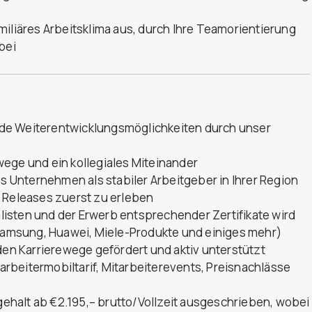
miliäres Arbeitsklima aus, durch Ihre Teamorientierung
bei
de Weiterentwicklungsmöglichkeiten durch unser
ege und ein kollegiales Miteinander
es Unternehmen als stabiler Arbeitgeber in Ihrer Region
d Releases zuerst zu erleben
isten und der Erwerb entsprechender Zertifikate wird
 Samsung, Huawei, Miele-Produkte und einiges mehr)
n Karrierewege gefördert und aktiv unterstützt
tarbeitermobiltarif, Mitarbeiterevents, Preisnachlässe
sgehalt ab €2.195,– brutto/Vollzeit ausgeschrieben, wobei