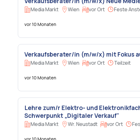
Verkaufsberater/in (m/w/x) Neue Medi
Media Markt
Wien
vor Ort
Feste Anst
vor 10 Monaten
Verkaufsberater/in (m/w/x) mit Fokus
Media Markt
Wien
vor Ort
Teilzeit
vor 10 Monaten
Lehre zum/r Elektro- und Elektronikfac
Schwerpunkt „Digitaler Verkauf"
Media Markt
Wr. Neustadt
vor Ort
Fes
vor 10 Monaten