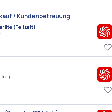
rkauf / Kundenbetreuung
räte (Teilzeit)
t
g
ellung