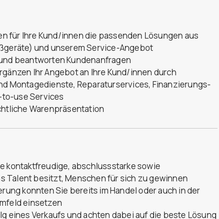
nden für Ihre Kund/innen die passenden Lösungen aus
roßgeräte) und unserem Service-Angebot
n und beantworten Kundenanfragen
ergänzen Ihr Angebot an Ihre Kund/innen durch
und Montagedienste, Reparaturservices, Finanzierungs-
-to-use Services
ichtliche Warenpräsentation
ne kontaktfreudige, abschlussstarke sowie
das Talent besitzt, Menschen für sich zu gewinnen
erung konnten Sie bereits im Handel oder auch in der
umfeld einsetzen
lg eines Verkaufs und achten dabei auf die beste Lösung