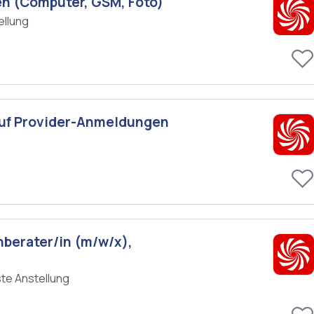
en (Computer, GSM, Foto)
ellung
 auf Provider-Anmeldungen
hberater/in (m/w/x),
te Anstellung