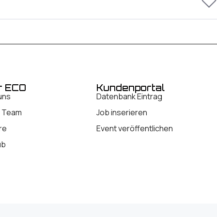
r ECO
Kundenportal
uns
Datenbank Eintrag
 Team
Job inserieren
re
Event veröffentlichen
ub