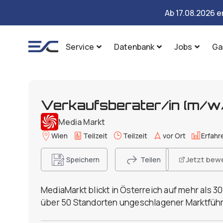
Ab 17.08.2026 e
Service
Datenbank
Jobs
Ga
Verkaufsberater/in (m/w
Media Markt
Wien
Teilzeit
Teilzeit
vor Ort
Erfahr
Jetzt bew
Speichern
Teilen
MediaMarkt blickt in Österreich auf mehr als 3
über 50 Standorten ungeschlagener Marktführ