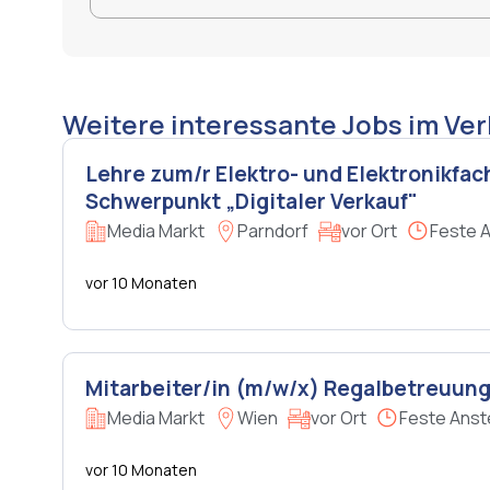
Weitere interessante Jobs im Ve
Lehre zum/r Elektro- und Elektronikfac
Schwerpunkt „Digitaler Verkauf"
Media Markt
Parndorf
vor Ort
Feste A
vor 10 Monaten
Mitarbeiter/in (m/w/x) Regalbetreuun
Media Markt
Wien
vor Ort
Feste Anst
vor 10 Monaten