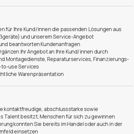
nden für Ihre Kund/innen die passenden Lösungen aus
roßgeräte) und unserem Service-Angebot
n und beantworten Kundenanfragen
ergänzen Ihr Angebot an Ihre Kund/innen durch
und Montagedienste, Reparaturservices, Finanzierungs-
-to-use Services
ichtliche Warenpräsentation
ne kontaktfreudige, abschlussstarke sowie
das Talent besitzt, Menschen für sich zu gewinnen
erung konnten Sie bereits im Handel oder auch in der
umfeld einsetzen