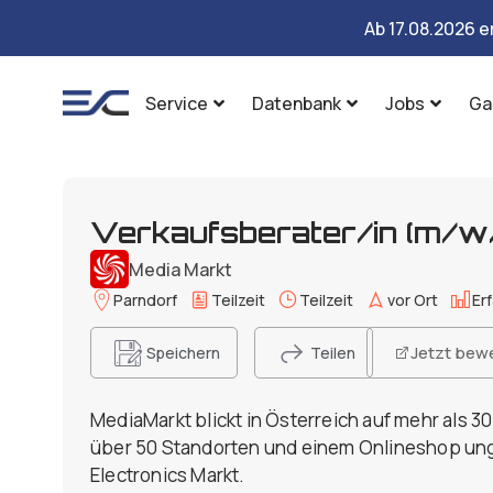
Ab 17.08.2026 e
Service
Datenbank
Jobs
Ga
Verkaufsberater/in (m/w
Media Markt
Parndorf
Teilzeit
Teilzeit
vor Ort
Er
Jetzt bew
Speichern
Teilen
MediaMarkt blickt in Österreich auf mehr als 3
über 50 Standorten und einem Onlineshop un
Electronics Markt.