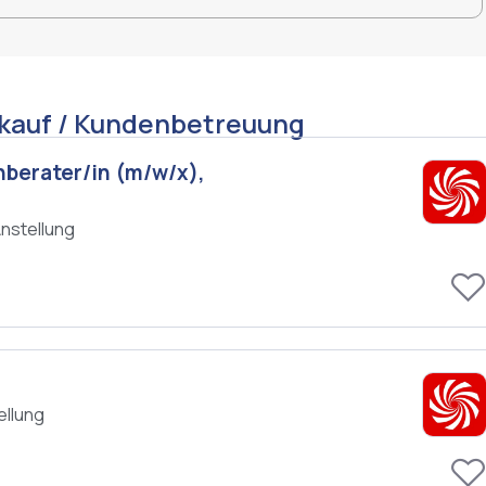
rkauf / Kundenbetreuung
hberater/in (m/w/x),
nstellung
g
ellung