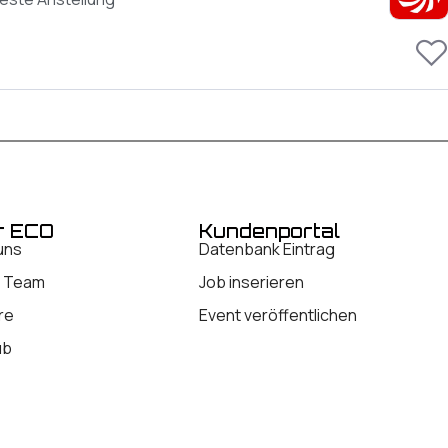
r ECO
Kundenportal
uns
Datenbank Eintrag
 Team
Job inserieren
re
Event veröffentlichen
ub