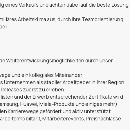
lg eines Verkaufs und achten dabei auf die beste Lösung
miliäres Arbeitsklima aus, durch Ihre Teamorientierung
bei
de Weiterentwicklungsmöglichkeiten durch unser
ege und ein kollegiales Miteinander
es Unternehmen als stabiler Arbeitgeber in Ihrer Region
d Releases zuerst zu erleben
isten und der Erwerb entsprechender Zertifikate wird
 Samsung, Huawei, Miele-Produkte und einiges mehr)
n Karrierewege gefördert und aktiv unterstützt
tarbeitermobiltarif, Mitarbeiterevents, Preisnachlässe