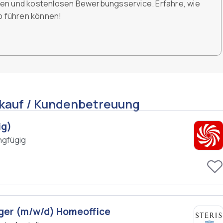
den und kostenlosen Bewerbungsservice. Erfahre, wie
ob führen können!
rkauf / Kundenbetreuung
ig)
ngfügig
ager (m/w/d) Homeoffice