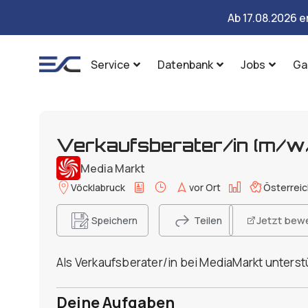
Ab 17.08.2026 e
Service
Datenbank
Jobs
Ga
Verkaufsberater/in (m/w/x
Media Markt
Vöcklabruck
vor Ort
Österreic
Jetzt bew
Speichern
Teilen
Als Verkaufsberater/in bei MediaMarkt unters
Deine Aufgaben