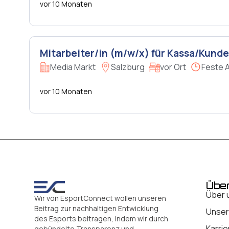
vor 10 Monaten
Mitarbeiter/in (m/w/x) für Kassa/Kund
Media Markt
Salzburg
vor Ort
Feste 
vor 10 Monaten
Übe
Über 
Wir von EsportConnect wollen unseren
Beitrag zur nachhaltigen Entwicklung
Unser
des Esports beitragen, indem wir durch
Karrie
gebündelte Transparenz und