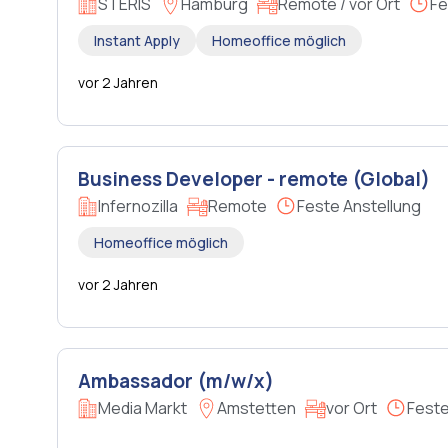
STERIS
Hamburg
Remote / vor Ort
Fe
Instant Apply
Homeoffice möglich
vor 2 Jahren
Business Developer - remote (Global)
Infernozilla
Remote
Feste Anstellung
Homeoffice möglich
vor 2 Jahren
Ambassador (m/w/x)
Media Markt
Amstetten
vor Ort
Feste