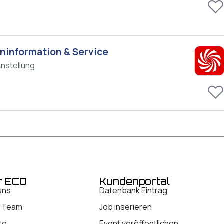
eninformation & Service
Anstellung
r ECO
Kundenportal
uns
Datenbank Eintrag
 Team
Job inserieren
re
Event veröffentlichen