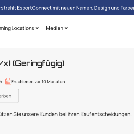
rstrahlt EsportConnect mit neuen Namen, Design und Farben
ming Locations
Medien
) (Geringfügig)
h
Erschienen vor 10 Monaten
erben
tützen Sie unsere Kunden bei ihren Kaufentscheidungen.