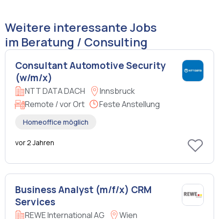
Weitere interessante Jobs
im Beratung / Consulting
Consultant Automotive Security
(w/m/x)
NTT DATA DACH
Innsbruck
Remote / vor Ort
Feste Anstellung
Homeoffice möglich
vor 2 Jahren
Business Analyst (m/f/x) CRM
Services
REWE International AG
Wien