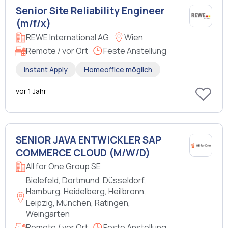
Senior Site Reliability Engineer
(m/f/x)
REWE International AG
Wien
Remote / vor Ort
Feste Anstellung
Instant Apply
Homeoffice möglich
vor 1 Jahr
SE­NI­OR JAVA ENT­WICK­LER SAP
COM­MER­CE CLOUD (M/W/D)
All for One Group SE
Bielefeld, Dortmund, Düsseldorf,
Hamburg, Heidelberg, Heilbronn,
Leipzig, München, Ratingen,
Weingarten
Remote / vor Ort
Feste Anstellung