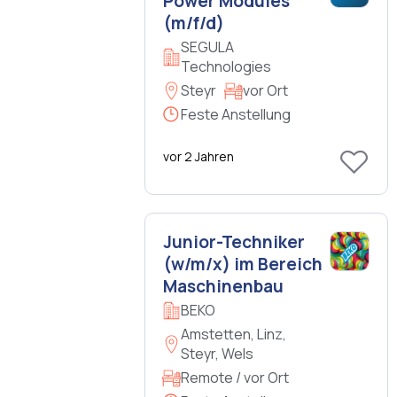
Power Modules
(m/f/d)
SEGULA
Technologies
Steyr
vor Ort
Feste Anstellung
vor 2 Jahren
Junior-Techniker
(w/m/x) im Bereich
Maschinenbau
BEKO
Amstetten, Linz,
Steyr, Wels
Remote / vor Ort