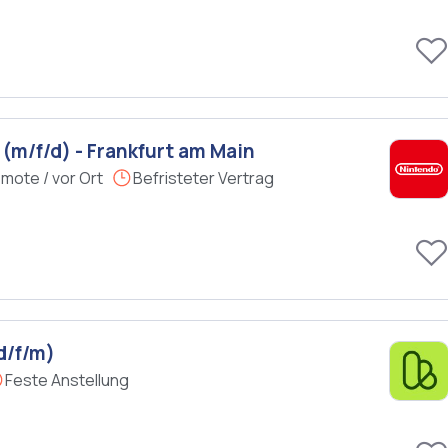
(m/f/d) - Frankfurt am Main
mote / vor Ort
Befristeter Vertrag
d/f/m)
Feste Anstellung