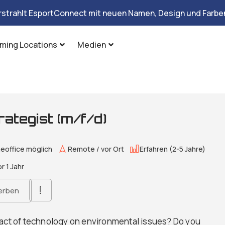
rstrahlt EsportConnect mit neuen Namen, Design und Farben
ming Locations
Medien
ategist (m/f/d)
office möglich
Remote / vor Ort
Erfahren (2-5 Jahre)
r 1 Jahr
erben
pact of technology on environmental issues? Do you