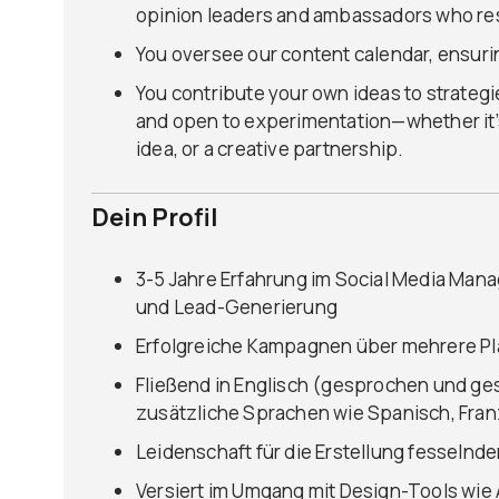
opinion leaders and ambassadors who res
You oversee our content calendar, ensurin
You contribute your own ideas to strategie
and open to experimentation—whether it’s
idea, or a creative partnership.
Dein Profil
3-5 Jahre Erfahrung im Social Media Man
und Lead-Generierung
Erfolgreiche Kampagnen über mehrere P
Fließend in Englisch (gesprochen und ge
zusätzliche Sprachen wie Spanisch, Franz
Leidenschaft für die Erstellung fesselnder
Versiert im Umgang mit Design-Tools wie