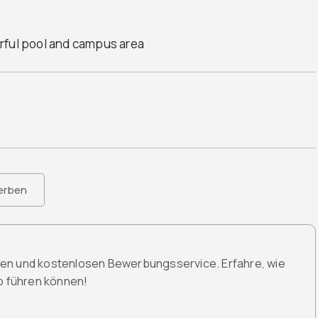
rful pool and campus area
erben
den und kostenlosen Bewerbungsservice. Erfahre, wie
ob führen können!