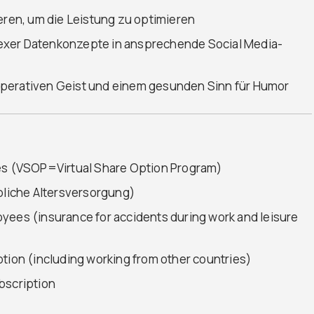
eren, um die Leistung zu optimieren
exer Datenkonzepte in ansprechende Social Media-
operativen Geist und einem gesunden Sinn für Humor
ees (VSOP=Virtual Share Option Program)
liche Altersversorgung)
yees (insurance for accidents during work and leisure
ption (including working from other countries)
bscription