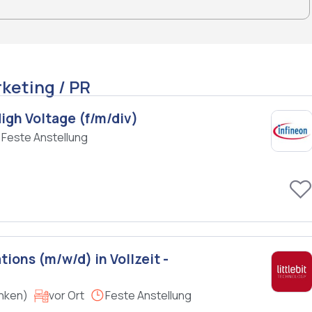
keting / PR
High Voltage (f/m/div)
Feste Anstellung
ons (m/w/d) in Vollzeit -
anken)
vor Ort
Feste Anstellung