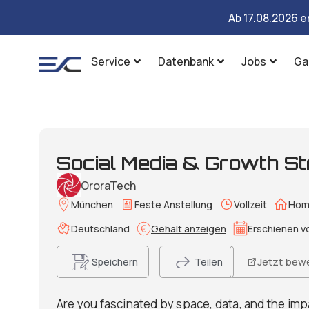
Ab 17.08.2026 e
Service
Datenbank
Jobs
Ga
Social Media & Growth Str
OroraTech
München
Feste Anstellung
Vollzeit
Home
Deutschland
Gehalt anzeigen
Erschienen vo
Jetzt bew
Speichern
Teilen
Are you fascinated by space, data, and the im