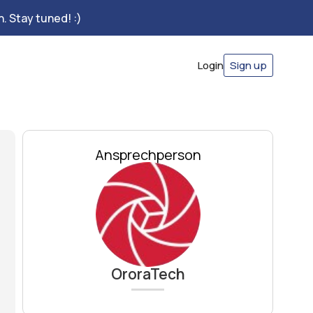
. Stay tuned! :)
Login
Sign up
Ansprechperson
OroraTech