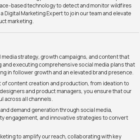
ace-based technology to detect and monitor wildfires
 Digital Marketing Expert to join our team and elevate
uct marketing.
al media strategy, growth campaigns, and content that
ng and executing comprehensive social media plans that
ting in follower growth and an elevated brand presence.
f content creation and production, from ideation to
r designers and product managers, you ensure that our
l across all channels.
ad and demand generation through social media,
y engagement, and innovative strategies to convert
rketing to amplify our reach, collaborating with key