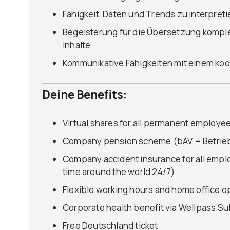
Fähigkeit, Daten und Trends zu interpreti
Begeisterung für die Übersetzung kompl
Inhalte
Kommunikative Fähigkeiten mit einem ko
Deine Benefits:
Virtual shares for all permanent employ
Company pension scheme (bAV = Betrieb
Company accident insurance for all emplo
time around the world 24/7)
Flexible working hours and home office o
Corporate health benefit via Wellpass Su
Free Deutschland ticket