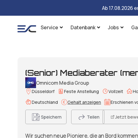
Ab 17.08.2026 e
Service
Datenbank
Jobs
Ga
(Senior) Mediaberater (me
Omnicom Media Group
Düsseldorf
Feste Anstellung
Vollzeit
Ho
Deutschland
Gehalt anzeigen
Erschienen vo
Jetzt bew
Speichern
Teilen
Wir suchen neue Pioniere, die an Bord komme