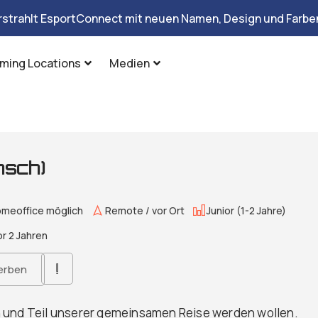
rstrahlt EsportConnect mit neuen Namen, Design und Farben
ming Locations
Medien
nsch)
meoffice möglich
Remote / vor Ort
Junior (1-2 Jahre)
r 2 Jahren
erben
n und Teil unserer gemeinsamen Reise werden wollen.