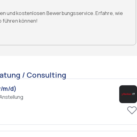
den und kostenlosen Bewerbungsservice. Erfahre, wie
ob führen können!
atung / Consulting
w/m/d)
Anstellung