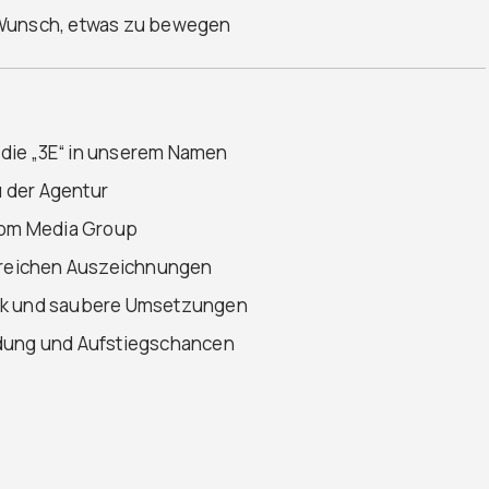
 Wunsch, etwas zu bewegen
die „3E“ in unserem Namen
 der Agentur
icom Media Group
hlreichen Auszeichnungen
erk und saubere Umsetzungen
ldung und Aufstiegschancen