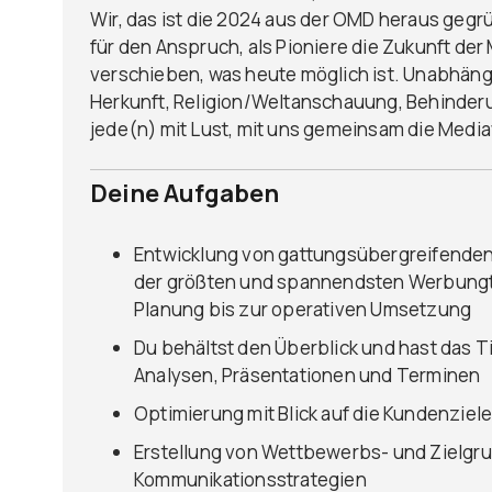
Wir, das ist die 2024 aus der OMD heraus ge
für den Anspruch, als Pioniere die Zukunft de
verschieben, was heute möglich ist. Unabhängi
Herkunft, Religion/Weltanschauung, Behinderun
jede(n) mit Lust, mit uns gemeinsam die Medi
Deine Aufgaben
Entwicklung von gattungsübergreifende
der größten und spannendsten Werbungt
Planung bis zur operativen Umsetzung
Du behältst den Überblick und hast das Ti
Analysen, Präsentationen und Terminen
Optimierung mit Blick auf die Kundenzie
Erstellung von Wettbewerbs- und Zielgru
Kommunikationsstrategien