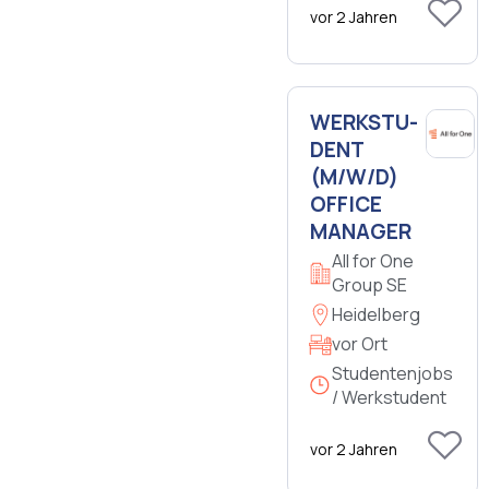
vor 2 Jahren
WERK­STU­
DENT
(M/W/D)
OF­FICE
MA­NA­GER
All for One
Group SE
Heidelberg
vor Ort
Studentenjobs
/ Werkstudent
vor 2 Jahren