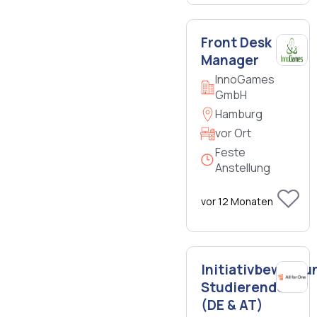
Front Desk
Manager
InnoGames
GmbH
Hamburg
vor Ort
Feste
Anstellung
vor 12 Monaten
Initiativbewerbu
Studierende
(DE & AT)