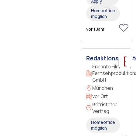
Apply
Homeoffice
möglich
vor 1 Jahr
Redaktionsassis
Encanto Film- und
Fernsehproduktion
GmbH
München
vor Ort
Befristeter
Vertrag
Homeoffice
möglich