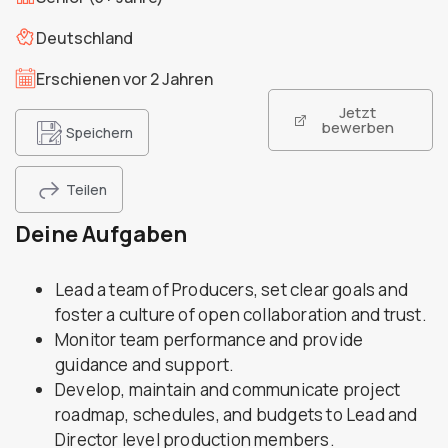
Deutschland
Erschienen vor 2 Jahren
Jetzt
bewerben
Speichern
Teilen
Deine Aufgaben
Lead a team of Producers, set clear goals and
foster a culture of open collaboration and trust.
Monitor team performance and provide
guidance and support.
Develop, maintain and communicate project
roadmap, schedules, and budgets to Lead and
Director level production members.