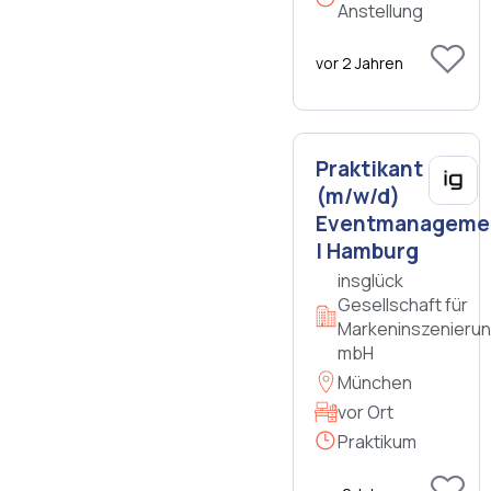
Anstellung
vor 2 Jahren
Praktikant
(m/w/d)
Eventmanageme
| Hamburg
insglück
Gesellschaft für
Markeninszenieru
mbH
München
vor Ort
Praktikum