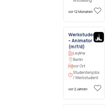
Anstellung
vor 12 Monaten
Werkstudent:in
– Animator
(m/f/d)
Leyline
Berlin
vor Ort
Studentenjobs
/ Werkstudent
vor 2 Jahren