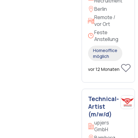
Recruitment
Berlin
Remote /
vor Ort
Feste
Anstellung
Homeoffice
möglich
vor 12 Monaten
Technical-
Artist
(m/w/d)
upjers
GmbH
Bamberg