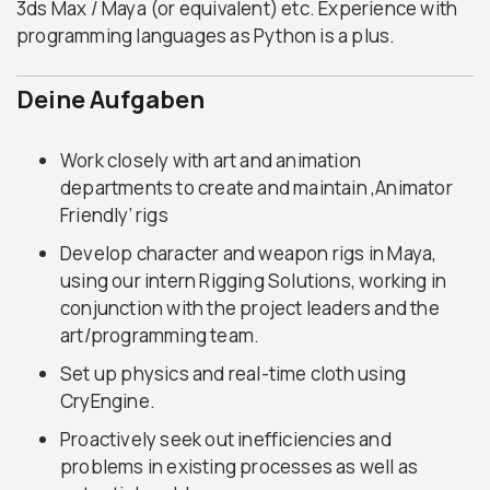
3ds Max / Maya (or equivalent) etc. Experience with
programming languages as Python is a plus.
Deine Aufgaben
Work closely with art and animation
departments to create and maintain ‚Animator
Friendly‘ rigs
Develop character and weapon rigs in Maya,
using our intern Rigging Solutions, working in
conjunction with the project leaders and the
art/programming team.
Set up physics and real-time cloth using
CryEngine.
Proactively seek out inefficiencies and
problems in existing processes as well as