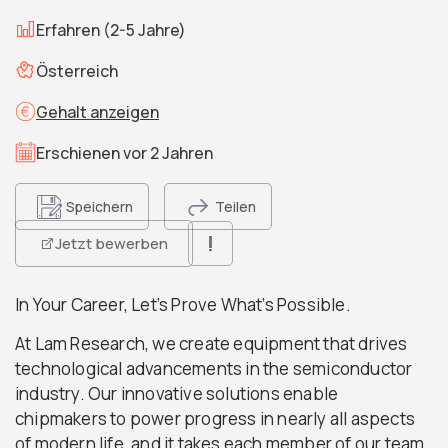
Erfahren (2-5 Jahre)
Österreich
Gehalt anzeigen
Erschienen vor 2 Jahren
Speichern
Teilen
Jetzt bewerben
In Your Career, Let’s Prove What’s Possible.
At Lam Research, we create equipment that drives
technological advancements in the semiconductor
industry. Our innovative solutions enable
chipmakers to power progress in nearly all aspects
of modern life, and it takes each member of our team