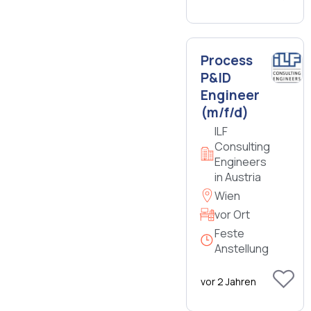
Process
P&ID
Engineer
(m/f/d)
ILF
Consulting
Engineers
in Austria
Wien
vor Ort
Feste
Anstellung
vor 2 Jahren