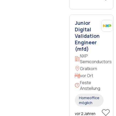
Junior
Digital
Validation
Engineer
(mfd)
NXP
Semiconductors
Gratkorn
vor Ort
Feste
Anstellung
Homeoffice
möglich
vor 2 Jahren