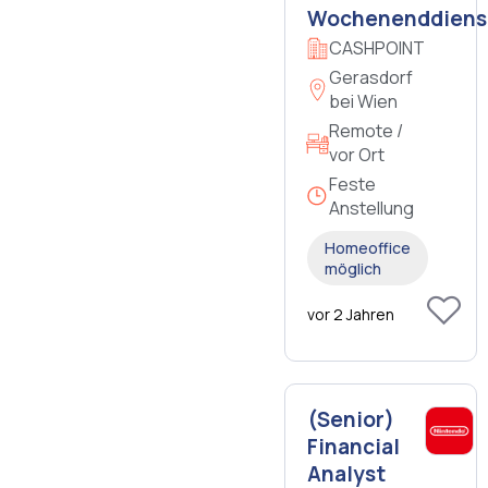
Wochenenddiens
CASHPOINT
Gerasdorf
bei Wien
Remote /
vor Ort
Feste
Anstellung
Homeoffice
möglich
vor 2 Jahren
(Senior)
Financial
Analyst