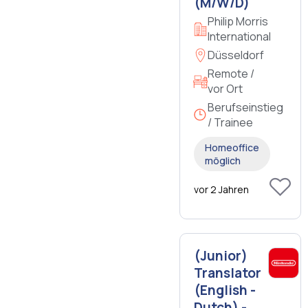
(M/W/D)
Philip Morris
International
Düsseldorf
Remote /
vor Ort
Berufseinstieg
/ Trainee
Homeoffice
möglich
vor 2 Jahren
(Junior)
Translator
(English -
Dutch) -