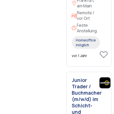
Frankfurt
am Main
Remote /
vor Ort
Feste
Anstellung
Homeoffice
möglich
vor 1 Jahr
Junior
Trader /
Buchmacher
(m/w/d) im
Schicht-
und