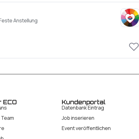
Feste Anstellung
r ECO
Kundenportal
uns
Datenbank Eintrag
 Team
Job inserieren
re
Event veröffentlichen
ub