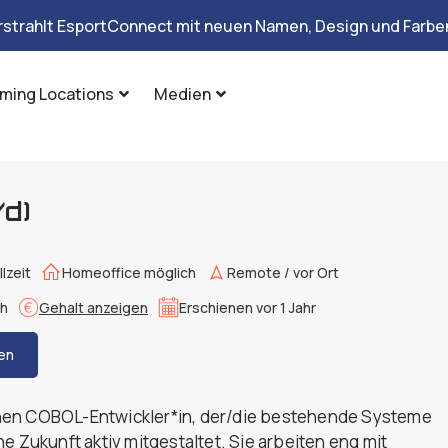
rstrahlt EsportConnect mit neuen Namen, Design und Farben
ming Locations
Medien
d)
llzeit
Homeoffice möglich
Remote / vor Ort
ch
Gehalt anzeigen
Erschienen vor 1 Jahr
en
nen COBOL-Entwickler*in, der/die bestehende Systeme
e Zukunft aktiv mitgestaltet. Sie arbeiten eng mit