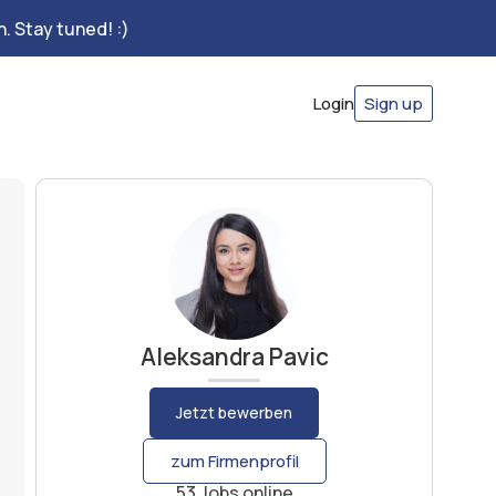
. Stay tuned! :)
Login
Sign up
Aleksandra Pavic
Jetzt bewerben
zum Firmenprofil
53 Jobs online