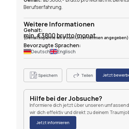
Berufserfahrung.
Weitere Informationen
Gehalt:
min. €3800 brutto/monat
(Gehaltsspanne wird vom Unternehmen angegeben)
Bevorzugte Sprachen:
Deutsch
Englisch
Jetzt bewerb
Speichern
Teilen
Hilfe bei der Jobsuche?
Informiere dich jetzt über unseren umfassen
wir dich effektiv und direkt zu deinem Traumj
Jetzt informieren