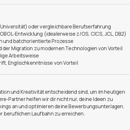
Universität) oder vergleichbare Berufserfahrung
 COBOL-Entwicklung (idealerweise z/OS, CICS, JCL, DB2)
n und batchorientierte Prozesse
 der Migration zu modernen Technologien von Vorteil
dige Arbeitsweise
ft, Englischkenntnisse von Vorteil
tion und Kreativität entscheidend sind, um im heutigen
ere-Partner helfen wir dir nicht nur, deine Ideen zu
hings an und optimieren deine Bewerbungsunterlagen.
er beruflichen Laufbahn zu erreichen.