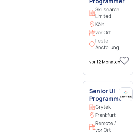
Programmer
Skillsearch
Limited
Köln
vor Ort
Feste
Anstellung
vor 12 Monaten
Senior UI
Programmer
Crytek
Frankfurt
Remote /
vor Ort