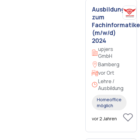
Ausbildung
zum
Fachinformatike
(m/w/d)
2024
upjers
GmbH
Bamberg
vor Ort
Lehre /
Ausbildung
Homeoffice
möglich
vor 2 Jahren