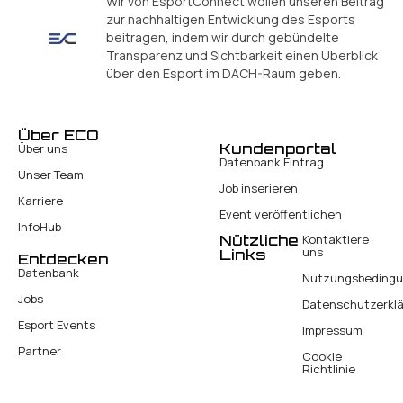
Wir von EsportConnect wollen unseren Beitrag
zur nachhaltigen Entwicklung des Esports
beitragen, indem wir durch gebündelte
Transparenz und Sichtbarkeit einen Überblick
über den Esport im DACH-Raum geben.
Über ECO
Kundenportal
Über uns
Datenbank Eintrag
Unser Team
Job inserieren
Karriere
Event veröffentlichen
InfoHub
Nützliche
Kontaktiere
uns
Links
Entdecken
Datenbank
Nutzungsbeding
Jobs
Datenschutzerkl
Esport Events
Impressum
Partner
Cookie
Richtlinie