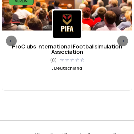
VEREIN
ProClubs International Footballsimulation
Association
(0)
☆
☆
☆
☆
☆
, Deutschland