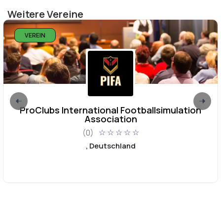
Weitere Vereine
VEREIN
ProClubs International Footballsimulation
Association
(0)
☆
☆
☆
☆
☆
, Deutschland