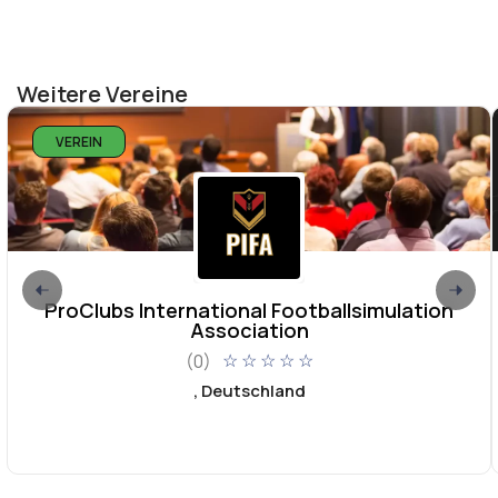
Weitere Vereine
VEREIN
ProClubs International Footballsimulation
Association
(0)
☆
☆
☆
☆
☆
, Deutschland