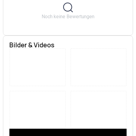
problematischen Mediennutzung zu erkennen und
richtig deuten zu können. Wir sind
Noch keine Bewertungen
Gründungsmitglied im Landesverband für E-Sport
Nordrhein-Westfalen.
Bilder & Videos