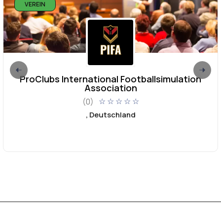
VEREIN
ProClubs International Footballsimulation
Association
(0)
☆
☆
☆
☆
☆
, Deutschland