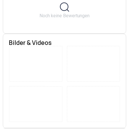
haben wir nach unserer Vereinssatzung folgende
drei Teilziele definiert:
− Förderung der Jugendkultur
Noch keine Bewertungen
− Bildung
− sportlich orientierter Wettkampf (klassischer E-
Sport)
Wenn die Situation es wieder zulässt, werden wir
Bilder & Videos
regelmäßige Trainingseinheiten in unseren
zukünftigen Vereinsräumen anbieten. Zudem bieten
wir über den Ferienkalender der Stadt Eberswalde
Offline-Events an, um der Zielgruppe
themenbezogene Angebote zu eröffnen.
Quelle:
https://ebw-esports.de/ueber-uns/