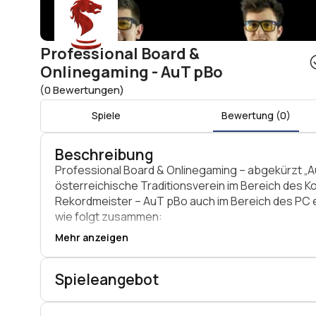
Professional Board &
Onlinegaming - AuT pBo
(0 Bewertungen)
Spiele
Bewertung (0)
Beschreibung
Professional Board & Onlinegaming – abgekürzt „Au
österreichische Traditionsverein im Bereich des Ko
Rekordmeister – AuT pBo auch im Bereich des PC e
wie folgt zusammen:
Mehr anzeigen
AuT = steht für unser Land Österreich
pBo = ist die Abkürzung für „Professional Board &
Spieleangebot
Generell engagiert sich AuT pBo für den Aufbau de
Bereich der Jugendförderung tätig. Langjährige E