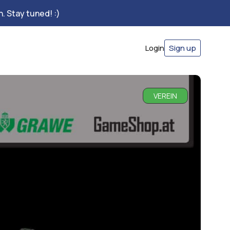
. Stay tuned! :)
Login
Sign up
VEREIN