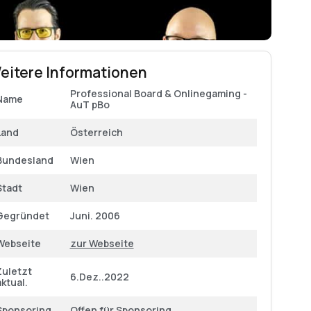
eitere Informationen
Professional Board & Onlinegaming -
Name
AuT pBo
Land
Österreich
Bundesland
Wien
Stadt
Wien
Gegründet
Juni. 2006
Webseite
zur Webseite
Zuletzt
6.Dez..2022
aktual.
Sponsoring
Offen für Sponsoring