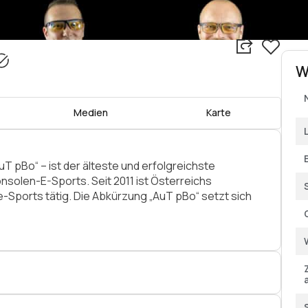
W
Medien
Karte
T pBo“ – ist der älteste und erfolgreichste
nsolen-E-Sports. Seit 2011 ist Österreichs
-Sports tätig. Die Abkürzung „AuT pBo“ setzt sich
 Onlinegaming“
s österreichischen E-Sports und ist daher auch im
rfahrung und Freundschaft prägen das Vereinsbild und