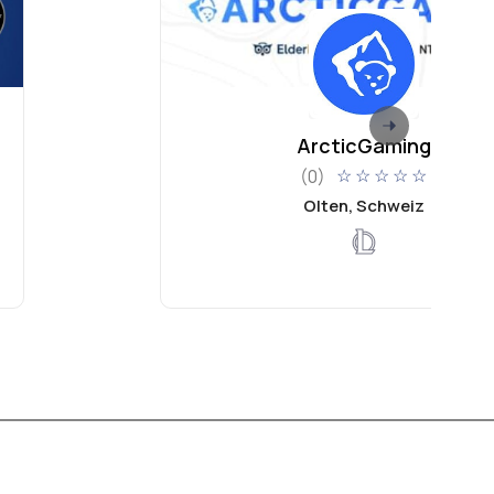
ArcticGaming
(0)
☆
☆
☆
☆
☆
Olten, Schweiz