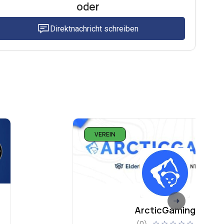
oder
Direktnachricht schreiben
VEREIN
ArcticGaming
☆
☆
☆
☆
☆