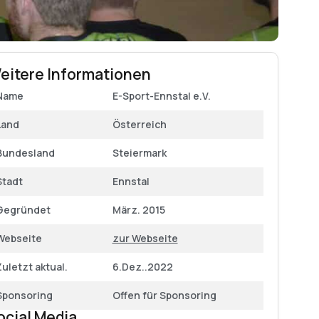
eitere Informationen
Name
E-Sport-Ennstal e.V.
Land
Österreich
Bundesland
Steiermark
Stadt
Ennstal
Gegründet
März. 2015
Webseite
zur Webseite
Zuletzt aktual.
6.Dez..2022
Sponsoring
Offen für Sponsoring
ocial Media