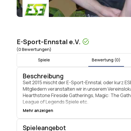
E-Sport-Ennstal e.V.
(0 Bewertungen)
Spiele
Bewertung (0)
Beschreibung
Seit 2015 mischt der E-Sport-Ennstal, oder kurz ES
Mitgliedern veranstalten wir in unserem Vereinslok
Hearthstone Fireside Gatherings, Magic: The Gathe
League of Legends Spiele etc.
Mehr anzeigen
Da unsere Community ständig wächst, haben wir fü
Spieleangebot