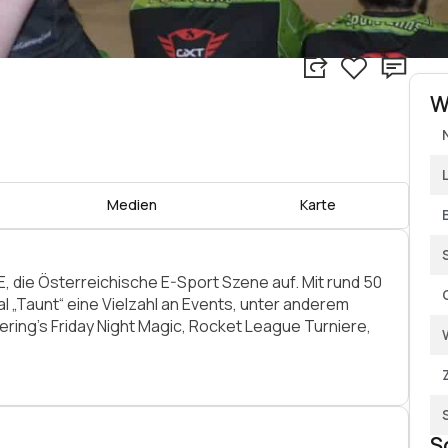
W
Medien
Karte
E, die Österreichische E-Sport Szene auf. Mit rund 50
al „Taunt“ eine Vielzahl an Events, unter anderem
ring’s Friday Night Magic, Rocket League Turniere,
r das Jahr 2017 noch große Pläne.
S