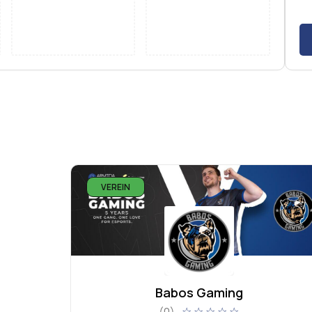
VEREIN
Babos Gaming
☆
☆
☆
☆
☆