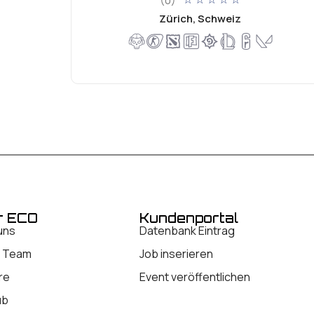
(0)
Zürich, Schweiz
r ECO
Kundenportal
uns
Datenbank Eintrag
 Team
Job inserieren
re
Event veröffentlichen
ub