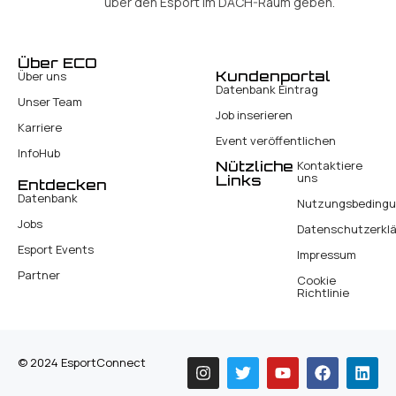
über den Esport im DACH-Raum geben.
Über ECO
Kundenportal
Über uns
Datenbank Eintrag
Unser Team
Job inserieren
Karriere
Event veröffentlichen
InfoHub
Nützliche
Kontaktiere
uns
Links
Entdecken
Datenbank
Nutzungsbeding
Jobs
Datenschutzerkl
Esport Events
Impressum
Partner
Cookie
Richtlinie
© 2024 EsportConnect