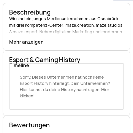
Beschreibung
Wir sind ein junges Medienunternehmen aus Osnabrück
mit drei Kompetenz-Center: maze.creation, maze.studios
& maze.esport. Neben digitalem Marketing und modernen
Filmproduktionen bieten wir unseren Kunden als Betreiber
Mehr anzeigen
der Esport Factory umfangreiches Branchen Know-how.
Esport & Gaming History
Timeline
Sorry. Dieses Unternehmen hat noch keine
Esport History hinterlegt. Dein Unternehmen?
Hier kannst du deine History nachtragen. Hier
klicken!
Bewertungen