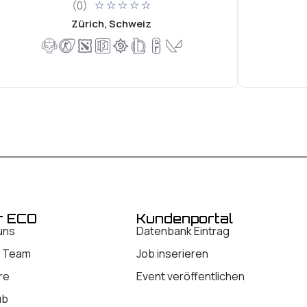
(0)
☆
☆
☆
☆
☆
Zürich, Schweiz
r ECO
Kundenportal
uns
Datenbank Eintrag
 Team
Job inserieren
re
Event veröffentlichen
ub