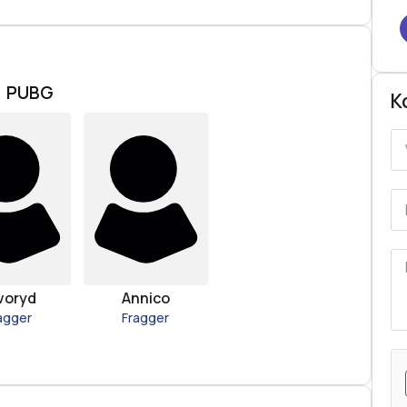
PUBG
K
voryd
Annico
agger
Fragger