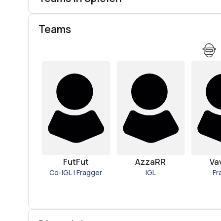
Teams
FutFut
AzzaRR
Va
Co-IGL | Fragger
IGL
Fr