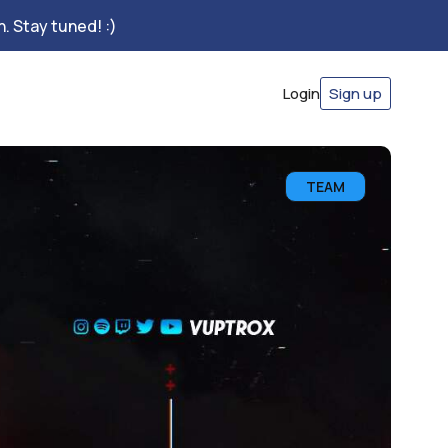
. Stay tuned! :)
Login
Sign up
TEAM