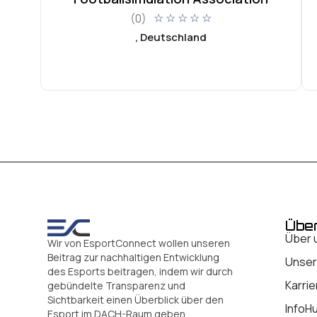
(0)
☆
☆
☆
☆
☆
, Deutschland
Übe
Über 
Wir von EsportConnect wollen unseren
Beitrag zur nachhaltigen Entwicklung
Unser
des Esports beitragen, indem wir durch
Karrie
gebündelte Transparenz und
Sichtbarkeit einen Überblick über den
InfoH
Esport im DACH-Raum geben.