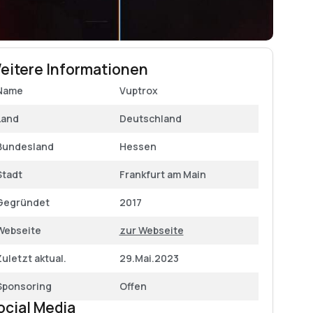
eitere Informationen
Name
Vuptrox
Land
Deutschland
Bundesland
Hessen
Stadt
Frankfurt am Main
Gegründet
2017
Webseite
zur Webseite
Zuletzt aktual.
29.Mai.2023
Sponsoring
Offen
ocial Media