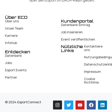
über den Esport im DACH-Raum geben.
Über ECO
Kundenportal
Über uns
Datenbank Eintrag
Unser Team
Job inserieren
Karriere
Event veröffentlichen
InfoHub
Nützliche
Kontaktiere
uns
Links
Entdecken
Datenbank
Nutzungsbeding
Jobs
Datenschutzerkl
Esport Events
Impressum
Partner
Cookie
Richtlinie
© 2024 EsportConnect