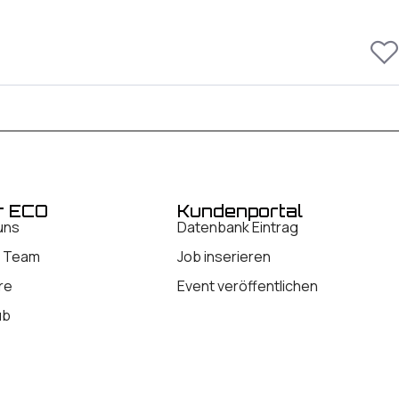
r ECO
Kundenportal
uns
Datenbank Eintrag
 Team
Job inserieren
re
Event veröffentlichen
ub