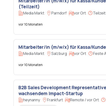
Mitarbeiter/in (m/w/x) für Kassa/Kund
(Teilzeit)
Media Markt
Parndorf
vor Ort
Teilzeit
vor 10 Monaten
Mitarbeiter/in (m/w/x) für Kassa/Kund
Media Markt
Salzburg
vor Ort
Feste 
vor 10 Monaten
B2B Sales Development Representative 
wachsendem Impact-Startup
heynanny
Frankfurt
Remote / vor Ort