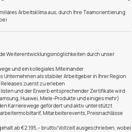
miliäres Arbeitsklima aus, durch Ihre Teamorientierung
bei
de Weiterentwicklungsmöglichkeiten durch unser
ege und ein kollegiales Miteinander
es Unternehmen als stabiler Arbeitgeber in Ihrer Region
d Releases zuerst zu erleben
isten und der Erwerb entsprechender Zertifikate wird
 Samsung, Huawei, Miele-Produkte und einiges mehr)
n Karrierewege gefördert und aktiv unterstützt
tarbeitermobiltarif, Mitarbeiterevents, Preisnachlässe
sgehalt ab €2.195,– brutto/Vollzeit ausgeschrieben, wobei