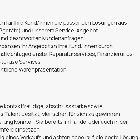
nden für Ihre Kund/innen die passenden Lösungen aus
roßgeräte) und unserem Service-Angebot
n und beantworten Kundenanfragen
ergänzen Ihr Angebot an Ihre Kund/innen durch
und Montagedienste, Reparaturservices, Finanzierungs-
-to-use Services
ichtliche Warenpräsentation
ne kontaktfreudige, abschlussstarke sowie
das Talent besitzt, Menschen für sich zu gewinnen
erung konnten Sie bereits im Handel oder auch in der
umfeld einsetzen
lg eines Verkaufs und achten dabei auf die beste Lösung