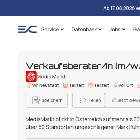
Ab 17.08.2026 e
Service
Datenbank
Jobs
Ga
Verkaufsberater/in (m/w/x
Media Markt
Wr. Neustadt
Teilzeit
Teilzeit
vor Ort
Jetzt bew
Speichern
Teilen
MediaMarkt blickt in Österreich auf mehr als 3
über 50 Standorten ungeschlagener Marktführ