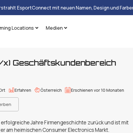
rstrahlt EsportConnect mit neuen Namen, Design und Farben
ming Locations
Medien
/x) Geschäftskundenbereich
Ort
Erfahren
Österreich
Erschienen vor 10 Monaten
erben
0 erfolgreiche Jahre Firmengeschichte zurück und ist mit
er am heimischen Consumer Electronics Markt.