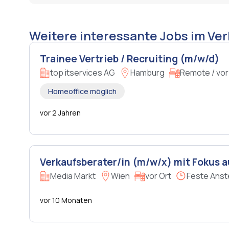
Weitere interessante Jobs im Ve
Trainee Vertrieb / Recruiting (m/w/d)
top itservices AG
Hamburg
Remote / vor
Homeoffice möglich
vor 2 Jahren
Verkaufsberater/in (m/w/x) mit Fokus
Media Markt
Wien
vor Ort
Feste Anst
vor 10 Monaten