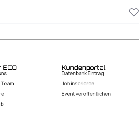
r ECO
Kundenportal
uns
Datenbank Eintrag
 Team
Job inserieren
re
Event veröffentlichen
ub