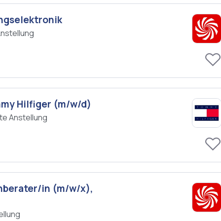
ngselektronik
nstellung
my Hilfiger (m/w/d)
te Anstellung
hberater/in (m/w/x),
ellung