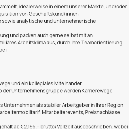
sammelt, idealerweise in einem unserer Märkte, und/oder
quisition von Geschäftskund/innen
e sowie analytische und unternehmerische
etzung und packen auch gerne selbst mit an
miliäres Arbeitsklima aus, durch Ihre Teamorientierung
bei
ege und ein kollegiales Miteinander
alb der Unternehmensgruppe werden Karrierewege
es Unternehmen als stabiler Arbeitgeber in Ihrer Region
tarbeitermobiltarif, Mitarbeiterevents, Preisnachlässe
sgehalt ab €2.195,– brutto/Vollzeit ausgeschrieben, wobei