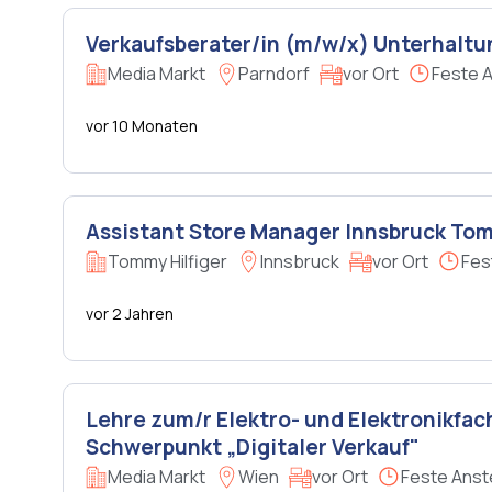
Verkaufsberater/in (m/w/x) Unterhaltu
Media Markt
Parndorf
vor Ort
Feste A
vor 10 Monaten
Assistant Store Manager Innsbruck Tom
Tommy Hilfiger
Innsbruck
vor Ort
Fes
vor 2 Jahren
Lehre zum/r Elektro- und Elektronikfac
Schwerpunkt „Digitaler Verkauf"
Media Markt
Wien
vor Ort
Feste Anst