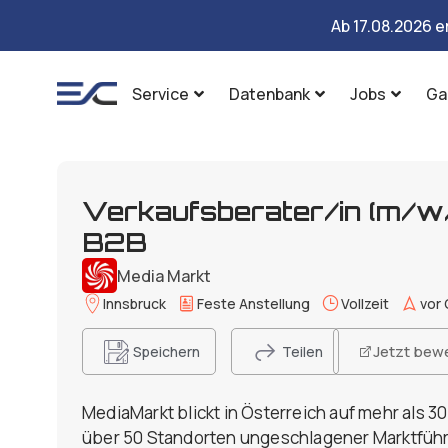
Ab 17.08.2026 e
Service
Datenbank
Jobs
Ga
Verkaufsberater/in (m/w
B2B
Media Markt
Innsbruck
Feste Anstellung
Vollzeit
vor 
Jetzt bew
Speichern
Teilen
MediaMarkt blickt in Österreich auf mehr als 3
über 50 Standorten ungeschlagener Marktführ