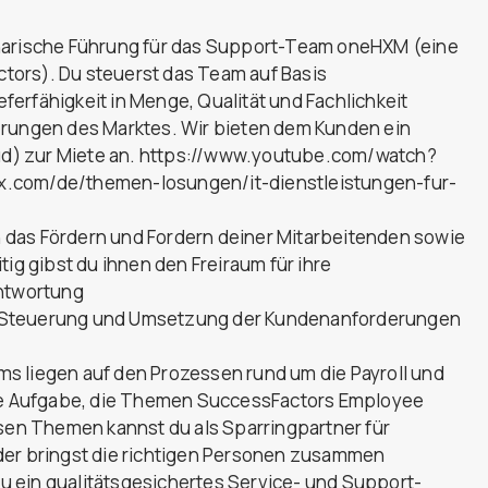
inarische Führung für das Support-Team oneHXM (eine
ors). Du steuerst das Team auf Basis
erfähigkeit in Menge, Qualität und Fachlichkeit
erungen des Marktes. Wir bieten dem Kunden ein
d) zur Miete an. https://www.youtube.com/watch?
x.com/de/themen-losungen/it-dienstleistungen-fur-
 das Fördern und Fordern deiner Mitarbeitenden sowie
tig gibst du ihnen den Freiraum für ihre
antwortung
die Steuerung und Umsetzung der Kundenanforderungen
s liegen auf den Prozessen rund um die Payroll und
die Aufgabe, die Themen SuccessFactors Employee
esen Themen kannst du als Sparringpartner für
der bringst die richtigen Personen zusammen
 ein qualitätsgesichertes Service- und Support-