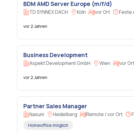
BDM AMD Server Europe (m/f/d)
TD SYNNEX DACH​
Köln
vor Ort
Feste 
vor 2 Jahren
Business Development
Aspekt Development GmbH
Wien
vor Or
vor 2 Jahren
Partner Sales Manager
Nasuni
Heidelberg
Remote / vor Ort
F
Homeoffice möglich