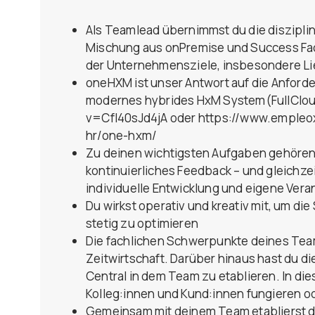
Als Teamlead übernimmst du die diszipl
Mischung aus onPremise und Success Fact
der Unternehmensziele, insbesondere Lief
oneHXM ist unser Antwort auf die Anford
modernes hybrides HxM System(FullClou
v=Cfl40sJd4jA oder https://www.empleo
hr/one-hxm/
Zu deinen wichtigsten Aufgaben gehören
kontinuierliches Feedback – und gleichzei
individuelle Entwicklung und eigene Ver
Du wirkst operativ und kreativ mit, um 
stetig zu optimieren
Die fachlichen Schwerpunkte deines Team
Zeitwirtschaft. Darüber hinaus hast du 
Central in dem Team zu etablieren. In di
Kolleg:innen und Kund:innen fungieren o
Gemeinsam mit deinem Team etablierst du