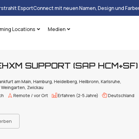
rstrahlt EsportConnect mit neuen Namen, Design und Farben
ming Locations
Medien
EHXM SUP­PORT (SAP HCM+SF)
ankfurt am Main, Hamburg, Heidelberg, Heilbronn, Karlsruhe,
 Weingarten, Zwickau
ch
Remote / vor Ort
Erfahren (2-5 Jahre)
Deutschland
erben