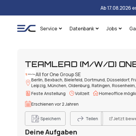
Ab 17.08.2026 e
Service
Datenbank
Jobs
Ga
TEAM­LEAD (M/W/D) ON
All for One Group SE
Berlin, Bexbach, Bielefeld, Dortmund, Düsseldorf, Fr
Leipzig, München, Oldenburg, Ratingen, Rosenheim,
Feste Anstellung
Vollzeit
Homeoffice mögli
Erschienen vor 2 Jahren
Jetzt bew
Speichern
Teilen
Deine Aufgaben