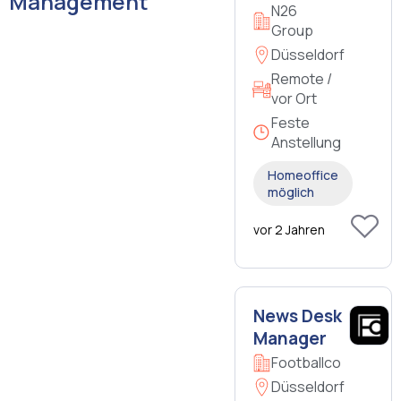
Management
N26
Group
Düsseldorf
Remote /
vor Ort
Feste
Anstellung
Homeoffice
möglich
vor 2 Jahren
News Desk
Manager
Footballco
Düsseldorf