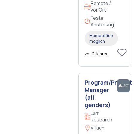
Remote /
vor Ort
Feste
Anstellung
Homeoffice
möglich
vor 2 Jahren
Program/Project
Manager
(all
genders)
Lam
Research
Villach