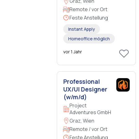
Graz, Wien
Remote / vor Ort
Feste Anstellung
Instant Apply
Homeoffice möglich
vor 1 Jahr
Professional
UX/UI Designer
(w/m/d)
Project
Adventures GmbH
Graz, Wien
Remote / vor Ort
Feste Anstellung