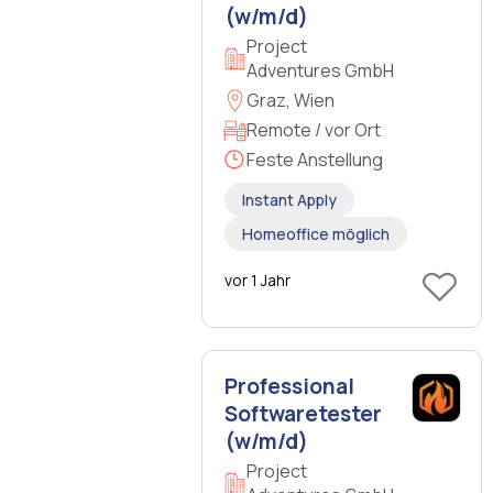
(w/m/d)
Project
Adventures GmbH
Graz, Wien
Remote / vor Ort
Feste Anstellung
Instant Apply
Homeoffice möglich
vor 1 Jahr
Professional
Softwaretester
(w/m/d)
Project