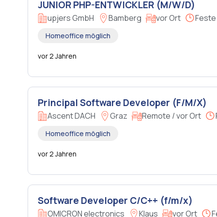
JUNIOR PHP-ENTWICKLER (M/W/D)
upjers GmbH
Bamberg
vor Ort
Feste
Homeoffice möglich
vor 2 Jahren
Principal Software Developer (F/M/X)
Ascent DACH
Graz
Remote / vor Ort
Homeoffice möglich
vor 2 Jahren
Software Developer C/C++ (f/m/x)
OMICRON electronics
Klaus
vor Ort
F