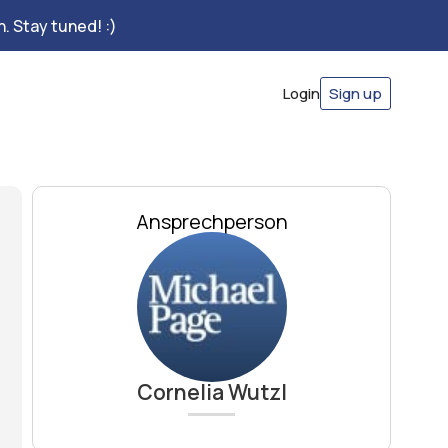
. Stay tuned! :)
Login
Sign up
Ansprechperson
Cornelia Wutzl