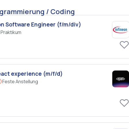
ogrammierung / Coding
on Software Engineer (f/m/div)
Praktikum
eact experience (m/f/d)
Feste Anstellung