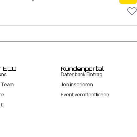
r ECO
Kundenportal
uns
Datenbank Eintrag
 Team
Job inserieren
re
Event veröffentlichen
ub