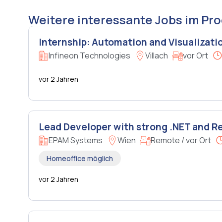
Weitere interessante Jobs im Pr
Internship: Automation and Visualizati
Infineon Technologies
Villach
vor Ort
vor 2 Jahren
Lead Developer with strong .NET and R
EPAM Systems
Wien
Remote / vor Ort
Homeoffice möglich
vor 2 Jahren