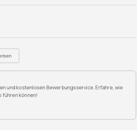
erben
den und kostenlosen Bewerbungsservice. Erfahre, wie
ob führen können!