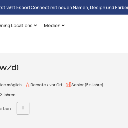
rstrahlt EsportConnect mit neuen Namen, Design und Farben
ming Locations
Medien
/w/d)
ice möglich
Remote / vor Ort
Senior (5+ Jahre)
2 Jahren
erben