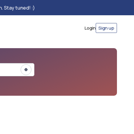
. Stay tuned! :)
Login
Sign up