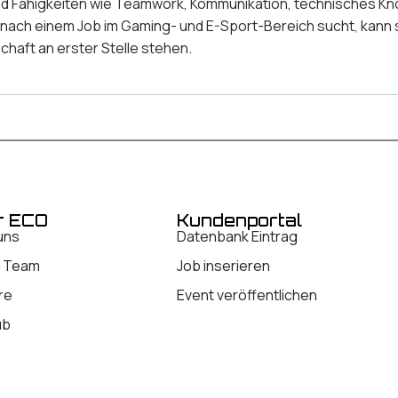
 Fähigkeiten wie Teamwork, Kommunikation, technisches Know-
nach einem Job im Gaming- und E-Sport-Bereich sucht, kann
haft an erster Stelle stehen.
r ECO
Kundenportal
uns
Datenbank Eintrag
 Team
Job inserieren
re
Event veröffentlichen
ub